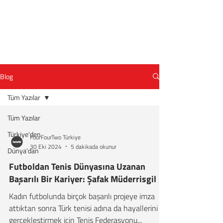
Blog
Tüm Yazılar
Tüm Yazılar
Türkiye'den
FourFourTwo Türkiye
30 Eki 2024
5 dakikada okunur
Dünya'dan
Futboldan Tenis Dünyasına Uzanan
Başarılı Bir Kariyer: Şafak Müderrisgil
Kadın futbolunda birçok başarılı projeye imza
attıktan sonra Türk tenisi adına da hayallerini
gerçekleştirmek için Tenis Federasyonu...