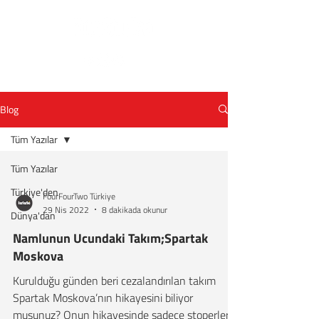
Blog
Tüm Yazılar
Tüm Yazılar
Türkiye'den
FourFourTwo Türkiye
29 Nis 2022
8 dakikada okunur
Dünya'dan
Namlunun Ucundaki Takım;Spartak
Moskova
Kurulduğu günden beri cezalandırılan takım
Spartak Moskova’nın hikayesini biliyor
musunuz? Onun hikayesinde sadece stoperler,