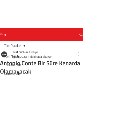
Yazı
Tüm Yazılar
FourFourTwo Türkiye
Tüm Yazılar
1 Şub 2023
1 dakikada okunur
Antonio Conte Bir Süre Kenarda
Türkiye'den
Olamayacak
Dünya'dan