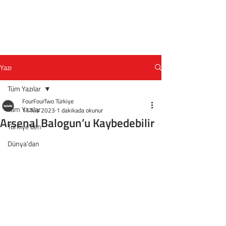
Yazı
Tüm Yazılar
FourFourTwo Türkiye
Tüm Yazılar
11 Nis 2023
1 dakikada okunur
Arsenal Balogun’u Kaybedebilir
Türkiye'den
Dünya'dan