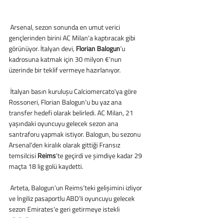
 Arsenal, sezon sonunda en umut verici 
gençlerinden birini AC Milan'a kaptıracak gibi 
görünüyor. İtalyan devi, 
Florian Balogun
’u 
kadrosuna katmak için 30 milyon €’nun 
üzerinde bir teklif vermeye hazırlanıyor.
 İtalyan basın kuruluşu Calciomercato'ya göre 
Rossoneri, Florian Balogun'u bu yaz ana 
transfer hedefi olarak belirledi. AC Milan, 21 
yaşındaki oyuncuyu gelecek sezon ana 
santraforu yapmak istiyor. Balogun, bu sezonu 
Arsenal'den kiralık olarak gittiği Fransız 
temsilcisi
 Reims
'te geçirdi ve şimdiye kadar 29 
maçta 18 lig golü kaydetti.
 Arteta, Balogun'un Reims'teki gelişimini izliyor 
ve İngiliz pasaportlu ABD’li oyuncuyu gelecek 
sezon Emirates'e geri getirmeye istekli 