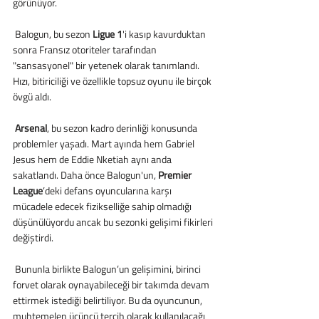
görünüyor.
 Balogun, bu sezon
 Ligue 1
'i kasıp kavurduktan 
sonra Fransız otoriteler tarafından 
"sansasyonel" bir yetenek olarak tanımlandı. 
Hızı, bitiriciliği ve özellikle topsuz oyunu ile birçok 
övgü aldı.
Arsenal
, bu sezon kadro derinliği konusunda 
problemler yaşadı. Mart ayında hem Gabriel 
Jesus hem de Eddie Nketiah aynı anda 
sakatlandı. Daha önce Balogun'un, 
Premier 
League
’deki defans oyuncularına karşı 
mücadele edecek fizikselliğe sahip olmadığı 
düşünülüyordu ancak bu sezonki gelişimi fikirleri 
değiştirdi.
 Bununla birlikte Balogun’un gelişimini, birinci 
forvet olarak oynayabileceği bir takımda devam 
ettirmek istediği belirtiliyor. Bu da oyuncunun, 
muhtemelen üçüncü tercih olarak kullanılacağı 