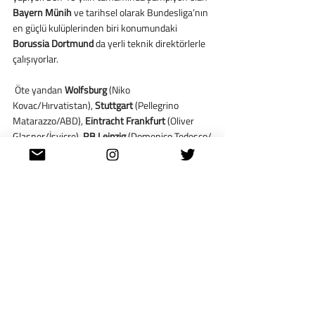
Bayern Münih
 ve tarihsel olarak Bundesliga’nın 
en güçlü kulüplerinden biri konumundaki 
Borussia Dortmund
 da yerli teknik direktörlerle 
çalışıyorlar.
 Öte yandan 
Wolfsburg
 (Niko 
Kovac/Hırvatistan), 
Stuttgart
 (Pellegrino 
Matarazzo/ABD), 
Eintracht Frankfurt
 (Oliver 
Glasner/İsviçre), 
RB Leipzig
 (Domenico Tedesco/
İtalya), 
Bayer Leverkusen
 (Gerardo Seoane/
İsviçre), 
Mainz 05
 (Bo Svensson/Danimarka) ve 
1.FC Union Berlin
 (Urs Fischer/İsviçre) yabancı 
teknik direktörleri tercih eden kulüpler olarak 
sıralanıyor.
Türkiye’de Yerli Teknik 
Direktörler Çoğunlukta