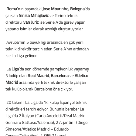
 Roma
’nın başındaki 
Jose Mourinho
, 
Bologna
’da 
çalışan 
Sinisa Mihajlovic
 ve Torino teknik 
direktörü 
Ivan Juric
 ise Serie A’da görev yapan 
yabancı isimler olarak azınlığı oluşturuyorlar.
 Avrupa’nın 5 büyük ligi arasında en çok yerli 
teknik direktör tercih eden Serie A’nın ardından 
ise La Liga geliyor.
 La Liga
’da son dönemde şampiyonluk yaşamış 
3 kulüp olan 
Real Madrid
, 
Barcelona
 ve 
Atletico 
Madrid
 arasında yerli teknik direktörle çalışan 
tek kulüp olarak Barcelona öne çıkıyor.
 20 takımlı La Liga’da 14 kulüp İspanyol teknik 
direktörleri tercih ediyor. Bununla beraber La 
Liga’da 2 İtalyan (Carlo Ancelotti/Real Madrid – 
Gennaro Gattuso/Valencia), 2 Arjantinli (Diego 
Simeone/Atletico Madrid – Eduardo 
Coudet/Celta Vigo), 1 Şilili (Manuel 