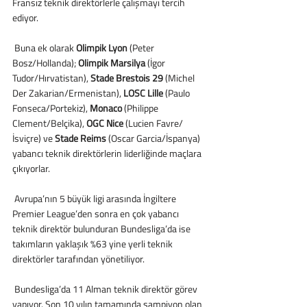
Fransız teknik direktörlerle çalışmayı tercih 
ediyor.
 Buna ek olarak 
Olimpik Lyon
 (Peter 
Bosz/Hollanda); 
Olimpik Marsilya
 (İgor 
Tudor/Hırvatistan), 
Stade Brestois 29
 (Michel 
Der Zakarian/Ermenistan), 
LOSC Lille
 (Paulo 
Fonseca/Portekiz), 
Monaco
 (Philippe 
Clement/Belçika), 
OGC Nice
 (Lucien Favre/
İsviçre) ve 
Stade Reims
 (Oscar Garcia/İspanya) 
yabancı teknik direktörlerin liderliğinde maçlara 
çıkıyorlar.
 Avrupa’nın 5 büyük ligi arasında İngiltere 
Premier League’den sonra en çok yabancı 
teknik direktör bulunduran Bundesliga’da ise 
takımların yaklaşık %63 yine yerli teknik 
direktörler tarafından yönetiliyor.
 Bundesliga’da 11 Alman teknik direktör görev 
yapıyor. Son 10 yılın tamamında şampiyon olan 