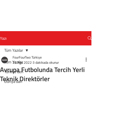
Yazı
Tüm Yazılar
FourFourTwo Türkiye
Tüm Yazılar
25 Ağu 2022
3 dakikada okunur
Avrupa Futbolunda Tercih Yerli
Türkiye'den
Teknik Direktörler
Dünya'dan