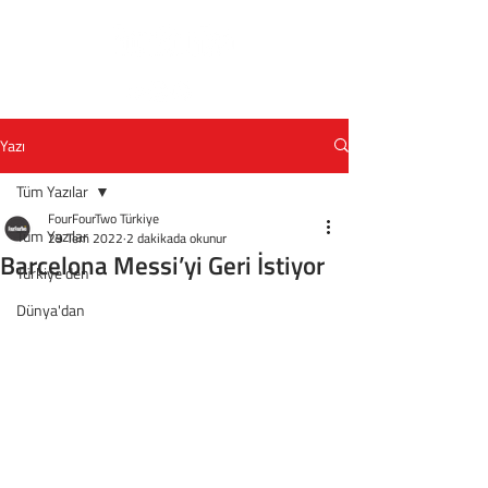
Yazı
Tüm Yazılar
FourFourTwo Türkiye
Tüm Yazılar
29 Tem 2022
2 dakikada okunur
Barcelona Messi’yi Geri İstiyor
Türkiye'den
Dünya'dan