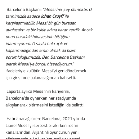
 Barcelona Başkanı: 
“Messi her şey demektir. O 
tarihimizde sadece 
Johan Cruyff
 ile 
karşılaştırılabilir. Messi bir gün buradan 
ayrılacaktı ve biz kulüp adına karar verdik. Ancak 
onun buradaki hikayesinin bittiğine 
inanmıyorum. O sayfa hala açık ve 
kapanmadığından emin olmak da bizim 
sorumluluğumuzda. Ben Barcelona Başkanı 
olarak Messi’ye borçlu hissediyorum.”
ifadeleriyle kulübün Messi’yi geri döndürmek 
için girişimde bulunacağından bahsetti. 
 Laporta ayrıca Messi’nin kariyerini, 
Barcelona’da oynarken her stadyumda 
alkışlanarak bitirmesini istediğini de belirtti.
 Hatırlanacağı üzere Barcelona, 2021 yılında 
Lionel Messi’yi serbest bırakırken resmi 
kanallarından, Arjantinli oyuncunun yeni 
sözleşmesinin La Liga’nın mali ve yapısal 