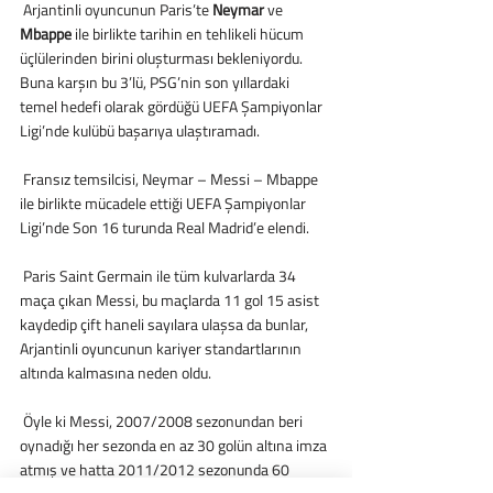
 Arjantinli oyuncunun Paris’te 
Neymar
 ve 
Mbappe
 ile birlikte tarihin en tehlikeli hücum 
üçlülerinden birini oluşturması bekleniyordu. 
Buna karşın bu 3’lü, PSG’nin son yıllardaki 
temel hedefi olarak gördüğü UEFA Şampiyonlar 
Ligi’nde kulübü başarıya ulaştıramadı.
 Fransız temsilcisi, Neymar – Messi – Mbappe 
ile birlikte mücadele ettiği UEFA Şampiyonlar 
Ligi’nde Son 16 turunda Real Madrid’e elendi.
 Paris Saint Germain ile tüm kulvarlarda 34 
maça çıkan Messi, bu maçlarda 11 gol 15 asist 
kaydedip çift haneli sayılara ulaşsa da bunlar, 
Arjantinli oyuncunun kariyer standartlarının 
altında kalmasına neden oldu.
 Öyle ki Messi, 2007/2008 sezonundan beri 
oynadığı her sezonda en az 30 golün altına imza 
atmış ve hatta 2011/2012 sezonunda 60 