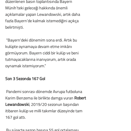
düzenlenen basın toplantısında Bayern 
Münih’teki geleceği hakkında önemli 
açıklamalar yapan Lewandowski, artık daha 
fazla Bayern’de kalmak istemediğini açıkça 
belirtmişti.
 “Bayern'deki dönemim sona erdi. Artık bu 
kulüpte oynamaya devam etme imkânı 
görmüyorum. Bayern ciddi bir kulüp ve beni 
tutmayacaklarına inanıyorum, artık orada 
oynamak istemiyorum.”
Son 3 Sezonda 167 Gol
 Pandemi sonrası dönemde Avrupa futboluna 
Karim Benzema ile birlikte damga vuran 
Robert 
Lewandowski
, 2019/20 sezonun başından 
itibaren kulüp ve milli takımlar düzeyinde tam 
167 gol attı. 
 Bu süreçte sezon başına 55 gol ortalaması 