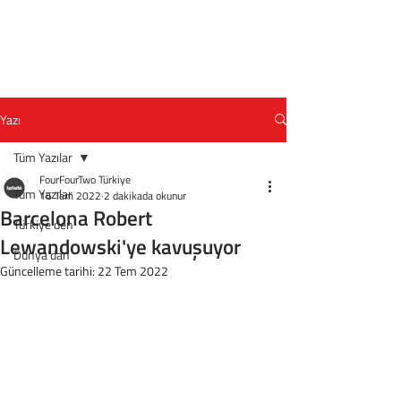
Yazı
Tüm Yazılar
FourFourTwo Türkiye
Tüm Yazılar
16 Tem 2022
2 dakikada okunur
Barcelona Robert
Türkiye'den
Lewandowski'ye kavuşuyor
Dünya'dan
Güncelleme tarihi:
22 Tem 2022