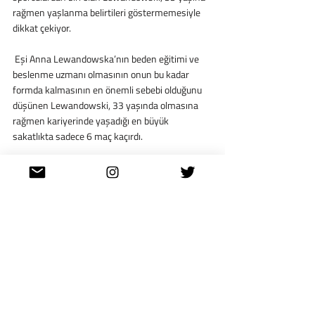
rağmen yaşlanma belirtileri göstermemesiyle 
dikkat çekiyor. 
 Eşi Anna Lewandowska’nın beden eğitimi ve 
beslenme uzmanı olmasının onun bu kadar 
formda kalmasının en önemli sebebi olduğunu 
düşünen Lewandowski, 33 yaşında olmasına 
rağmen kariyerinde yaşadığı en büyük 
sakatlıkta sadece 6 maç kaçırdı.
 İlerleyen yaşına rağmen fiziksel olarak hiç 
gerileme yaşamaması,
 Barcelona
’nın onu bu 
kadar çok istemesinin nedenleri arasında yer 
alıyor.
Dünya'dan