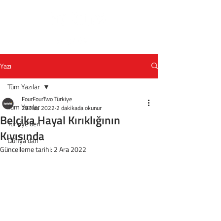
Yazı
Tüm Yazılar
FourFourTwo Türkiye
Tüm Yazılar
29 Kas 2022
2 dakikada okunur
Belçika Hayal Kırıklığının
Türkiye'den
Kıyısında
Dünya'dan
Güncelleme tarihi:
2 Ara 2022