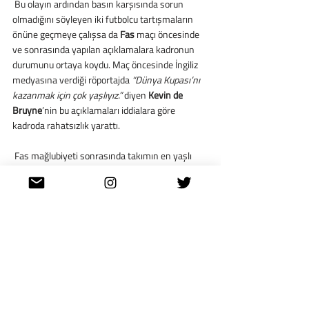
 Bu olayın ardından basın karşısında sorun 
olmadığını söyleyen iki futbolcu tartışmaların 
önüne geçmeye çalışsa da 
Fas
 maçı öncesinde 
ve sonrasında yapılan açıklamalara kadronun 
durumunu ortaya koydu. Maç öncesinde İngiliz 
medyasına verdiği röportajda 
“Dünya Kupası’nı 
kazanmak için çok yaşlıyız.”
 diyen 
Kevin de 
Bruyne
’nin bu açıklamaları iddialara göre 
kadroda rahatsızlık yarattı.
 Fas mağlubiyeti sonrasında takımın en yaşlı 
oyuncusu (35) 
Jan Verthongen
’in, Kevin de 
Bruyne’nin açıklamalarına gönderme yapması 
ise ilgi çekiciydi. Verthongen maç sonunda, 
“Bence kötü hücum ettik çünkü ileride de çok 
yaşlıyız.” 
diyerek bir bakıma kadro arasındaki 
uyumsuzluğu doğrulamış 
oldu.
  Tüm bu olayların ışığında 1 Aralık 2022 
Perşembe günü Hırvatistan ile Dünya 