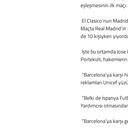
eşleşmesinin ilk maçı.
 El Clasico’nun Madrid’deki ilk ayağında Messi filelere iki gol bırakıyor ve finalin kapısını aralıyordu. 
Maçta Real Madrid’in P
de 10 kişiyken yiyordu
 İşte bu ortamda Jose Mourinho, açtı ağzını yumdu gözünü. Maç sonunda açıklamalarda bulunan 
Portekizli, hakemleri
 “Barcelona’ya karşı hiç şansınız yok. Bu açık. Neden yaptıklarını anlamıyorum. Belki de göğüs 
reklamları Unicef yüz
 “Belki de İspanya Futbol Federasyonu başkanı Angel Maria Villar’ın aynı zamanda UEFA Başkan 
Yardımcısı olmasındand
 “Barcelona’ya karşı g