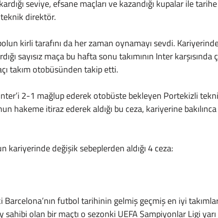
çıkardığı seviye, efsane maçları ve kazandığı kupalar ile tarihe 
 teknik direktör.
rdığı sayısız maça bu hafta sonu takımının Inter karşısında ç
ı takım otobüsünden takip etti. 
nun hakeme itiraz ederek aldığı bu ceza, kariyerine bakılın
un kariyerinde değişik sebeplerden aldığı 4 ceza:
sahibi olan bir maçtı o sezonki UEFA Şampiyonlar Ligi yarı f