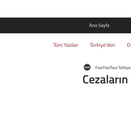
Ana Sayfa
Tüm Yazılar
Türkiye'den
D
FourFourTwo Türkiye
Cezaların