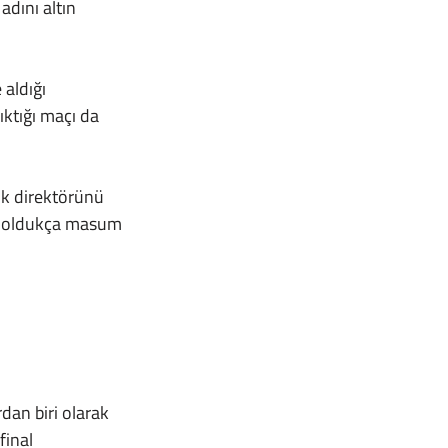
adını altın 
ıktığı maçı da 
ca oldukça masum 
inal 