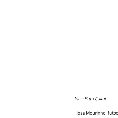
Yazı: Batu Çakan
  Jose Mourinho, futbol tarihinin gelmiş geçmiş en büyük teknik direktörlerinden bir tanesi. 