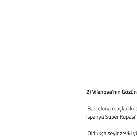
2) Vilanova’nın Gözü
 Barcelona maçları kesinlikle Mourinho için kendisini kaybetmek için en ideal ortam. Bu kez 
İspanya Süper Kupası’
 Oldukça seyir zevki yüksek bir karşılaşma olmasına rağmen maça sahadaki futbol değil, 