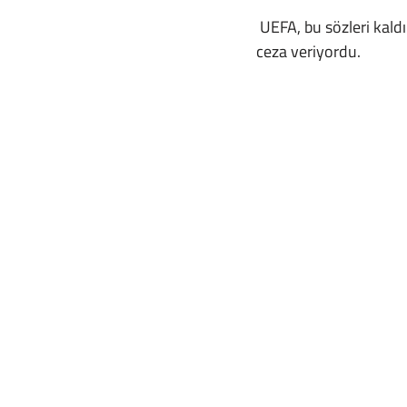
 UEFA, bu sözleri kaldıramıyor. Direkt biçimde kendilerini suçlayan Jose Mourinho’ya tam 5 maç 
ceza veriyordu. 