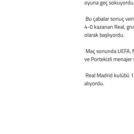
oyuna geç sokuyordu
 Bu çabalar sonuç veriyor, iki İspanyol da sarı kat görüyor hatta oyundan da atılıyordu. Maçı 9 kişi 
4-0 kazanan Real, grup
olarak başlıyordu.
 Maç sonunda UEFA, Mourinho’nun sahaya bu yönde talimat gönderip göndermediğini araştırıyor 
ve Portekizli menajer
 Real Madrid kulübü 120 bin Euro para cezası, her iki oyuncu da 20’şer bin Euro para cezası 
alıyordu. 