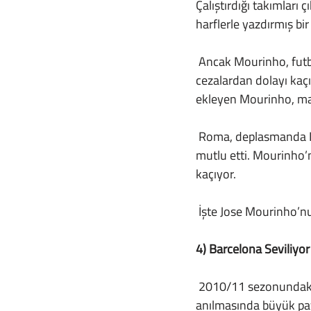
Çalıştırdığı takımları 
harflerle yazdırmış bir
 Ancak Mourinho, futbolun kirli tarafını da her zaman oynamayı sevdi. Kariyerinde aldığı 
cezalardan dolayı kaçı
ekleyen Mourinho, maç
 Roma, deplasmanda Inter’i 2-1 mağlup ederek otobüste bekleyen Portekizli teknik direktörünü 
mutlu etti. Mourinho’
kaçıyor.
 İşte Jose Mourinho’n
4) Barcelona Seviliyor
 2010/11 sezonundaki Barcelona’nın futbol tarihinin gelmiş geçmiş en iyi takımlardan biri olarak 
anılmasında büyük pay 