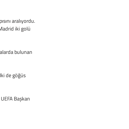
adrid iki golü 
: