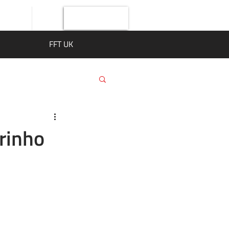
Giriş Yap
FFT UK
rinho