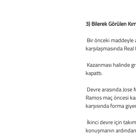
3) Bilerek Görülen Kırm
 Bir önceki maddeyle aynı sezon. 2010/11 sezonu Şampiyonlar Ligi grup aşamasında 5.hafta 
karşılaşmasında Real
 Kazanması halinde grubu lider bitirmeyi garantileyecek olan eflatun beyazlılar ilk yarıyı 2-0 önde 
kapattı. 
 Devre arasında Jose Mourinho’dan eşi benzeri görülmemiş bir taktik geldi. Xabi Alonso ve Serigo 
Ramos maç öncesi kar
karşısında forma giyem
 İkinci devre için takımlar sahaya çıkarken Mourinho, Ramos’un kulağına bir şeyler fısıldıyordu. Bu 
konuşmanın ardından 