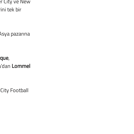
ni tek bir 
rque
, 
a’dan 
Lommel 
 City Football 