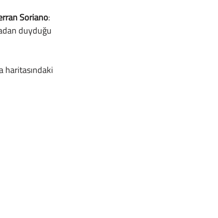
erran Soriano
: 
madan duyduğu 
 haritasındaki 