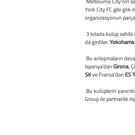
 Melbourne City’nin satın alınmasının ardından kulübün renklerini tıpkı Manchester City ve New 
York City FC gibi gök 
organizasyonun parça
 3 kıtada kulüp sahibi olan Birleşik Arap Emirlikleri’nden yatırımcılar, 2014 yılında Asya pazarına 
da girdiler. 
Yokohama 
 Bu anlaşmaların dev
İspanya’dan 
Girona
, Ç
SK
 ve Fransa’dan 
ES T
 Bu kulüplerin yanınd
Group ile partnerlik ili