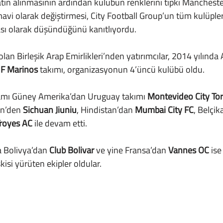
mavi olarak değiştirmesi, City Football Group’un tüm kulüpleri
sı olarak düşündüğünü kanıtlıyordu.
F Marinos
 takımı, organizasyonun 4’üncü kulübü oldu.
amı Güney Amerika’dan Uruguay takımı 
Montevideo City To
in’den 
Sichuan Jiuniu
, Hindistan’dan 
Mumbai City FC
, Belçik
royes AC
 ile devam etti.
a Bolivya’dan 
Club Bolivar
 ve yine Fransa’dan 
Vannes OC
 ise
şkisi yürüten ekipler oldular.