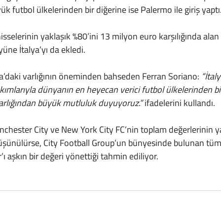
k futbol ülkelerinden bir diğerine ise Palermo ile giriş yaptı
üne İtalya’yı da ekledi.
a’daki varlığının öneminden bahseden Ferran Soriano: 
“İtal
akımlarıyla dünyanın en heyecan verici futbol ülkelerinden biri
varlığından büyük mutluluk duyuyoruz.” 
ifadelerini kullandı.
üşünülürse, City Football Group’un bünyesinde bulunan tüm 
r’ı aşkın bir değeri yönettiği tahmin ediliyor.