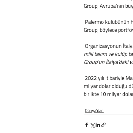
Group, Avrupa’nın büyü
 Palermo kulübünün hisselerinin yaklaşık %80’ini 13 milyon euro karşılığında alan City Football 
Group, böylece portföy
 Organizasyonun İtaly
milli takım ve kulüp t
Group’un İtalya’daki 
 2022 yılı itibariyle Manchester City ve New York City FC’nin toplam değerlerinin yaklaşık 6,2 
milyar dolar olduğu d
birlikte 10 milyar dola
Dünya'dan