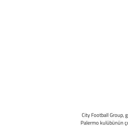
 City Football Group, geçtiğimiz günlerde yaptığı açıklamayla İtalya Serie B’de mücadele eden 
Palermo kulübünün çoğ