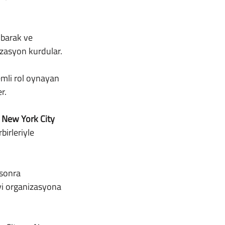
nizasyon kurdular.
r.
 
New York City 
birleriyle 
yi organizasyona 