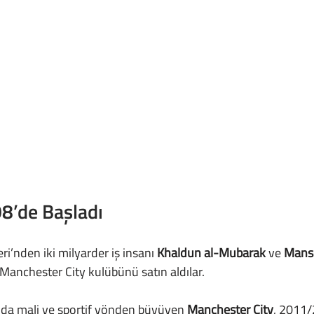
08’de Başladı
leri’nden iki milyarder iş insanı 
Khaldun al-Mubarak
 ve 
Manso
 Manchester City kulübünü satın aldılar.
ğında mali ve sportif yönden büyüyen 
Manchester City
, 2011/