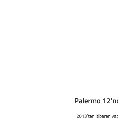
Palermo 12’n
  2013’ten itibaren yaptığı yatırımlarla dünya çapında 11 futbol kulübüne sahip olan City Football 