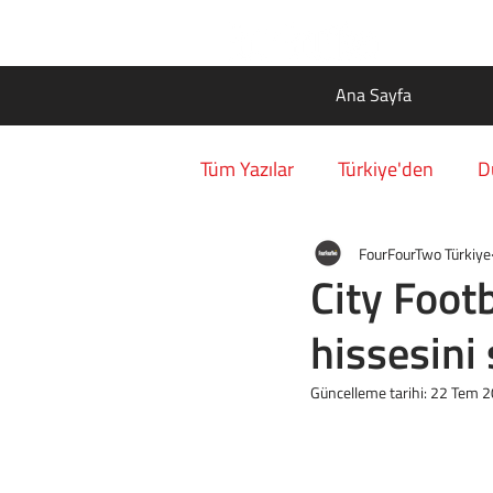
Ana Sayfa
Tüm Yazılar
Türkiye'den
D
FourFourTwo Türkiye
City Foot
hissesini 
Güncelleme tarihi:
22 Tem 