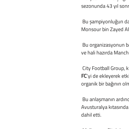
sezonunda 43 yıl sonr
 Bu şampiyonluğun da etkisiyle yatırımlarını arttırmaya karar veren Khaldun al Mubarak ve 
Monsour bin Zayed Al
 Bu organizasyonun başına ise Barcelona’da yaptıklarıyla kulübün gelişiminde önemli rol oynayan 
ve hali hazırda Manche
 City Football Group
FC
’yi de ekleyerek etk
organik bir bağının ol
 Bu anlaşmanın ardından geçen sürede Amerika Birleşik Devletleri ve Avrupa’dan sonra 
Avusturalya kıtasında 
dahil etti.