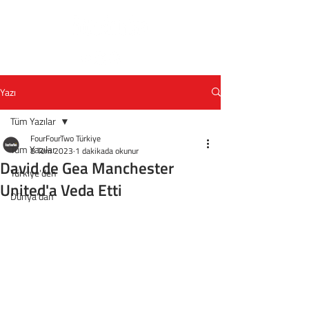
Yazı
Tüm Yazılar
FourFourTwo Türkiye
Tüm Yazılar
8 Tem 2023
1 dakikada okunur
David de Gea Manchester
Türkiye'den
United'a Veda Etti
Dünya'dan