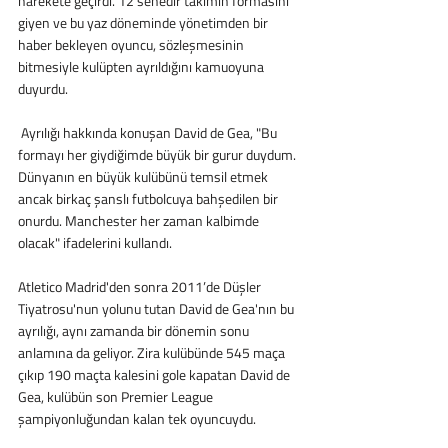
harekete geçirdi. 12 senedir takımın formasını 
giyen ve bu yaz döneminde yönetimden bir 
haber bekleyen oyuncu, sözleşmesinin 
bitmesiyle kulüpten ayrıldığını kamuoyuna 
duyurdu. 
 Ayrılığı hakkında konuşan David de Gea, "Bu 
formayı her giydiğimde büyük bir gurur duydum. 
Dünyanın en büyük kulübünü temsil etmek 
ancak birkaç şanslı futbolcuya bahşedilen bir 
onurdu. Manchester her zaman kalbimde 
olacak" ifadelerini kullandı.
Atletico Madrid'den sonra 2011’de Düşler 
Tiyatrosu'nun yolunu tutan David de Gea'nın bu 
ayrılığı, aynı zamanda bir dönemin sonu 
anlamına da geliyor. Zira kulübünde 545 maça 
çıkıp 190 maçta kalesini gole kapatan David de 
Gea, kulübün son Premier League 
şampiyonluğundan kalan tek oyuncuydu. 