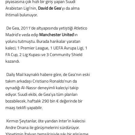
piyasasına çok hızlı bir giriş yapan Suudi 
Arabistan Ligi'nin, 
David de Gea
'yı da alma 
ihtimali bulunuyor.
 De Gea, 2011'de altyapısında yetiştiği Atletico 
Madrid'e veda edip 
Manchester United
'ın 
yolunu tutmuştu. Burada harikalar yaratan 
kaleci; 1 Premier League, 1 UEFA Avrupa Ligi, 1 
FA Cup, 2 Lig Kupası ve 3 Community Shield 
kazandı.
 Daily Mail kaynaklı habere göre, de Gea'nın eski 
takım arkadaşı Cristiano Ronaldo'nun da 
oynadığı Al-Nassr deneyimli kaleciyi takip 
ediyor. Suudi ekibi, de Gea'ya tüm planları 
bozabilecek, haftalık 290 bin € değerinde bir 
maaş teklifi yapabilir.
 Kırmızı Şeytanlar, öte yandan Inter'in kalecisi 
Andre Onana ile görüşmelerini sürdürüyor. 
Yönetimin İtalyan temsilcisiyle sıkı bir görüşme 