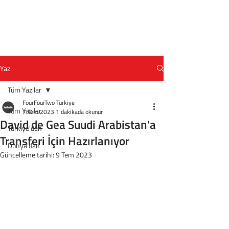
Yazı
Tüm Yazılar
FourFourTwo Türkiye
Tüm Yazılar
7 Tem 2023
1 dakikada okunur
David de Gea Suudi Arabistan'a
Türkiye'den
Transferi İçin Hazırlanıyor
Dünya'dan
Güncelleme tarihi:
9 Tem 2023