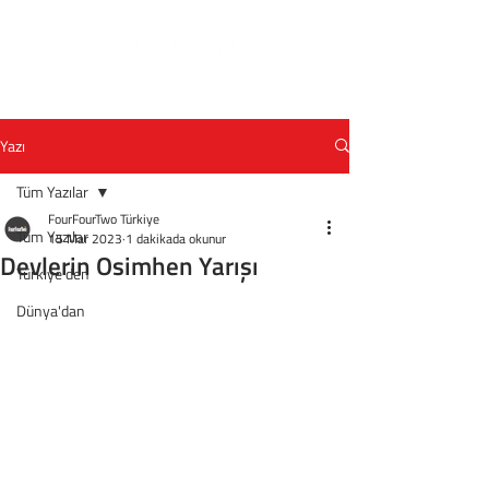
Yazı
Tüm Yazılar
FourFourTwo Türkiye
Tüm Yazılar
15 Mar 2023
1 dakikada okunur
Devlerin Osimhen Yarışı
Türkiye'den
Dünya'dan