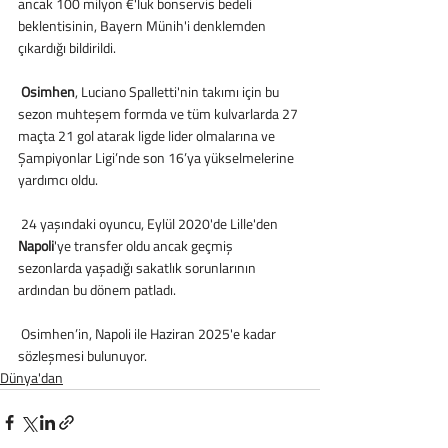
ancak 100 milyon €'luk bonservis bedeli 
beklentisinin, Bayern Münih'i denklemden 
çıkardığı bildirildi. 
Osimhen
, Luciano Spalletti'nin takımı için bu 
sezon muhteşem formda ve tüm kulvarlarda 27 
maçta 21 gol atarak ligde lider olmalarına ve 
Şampiyonlar Ligi’nde son 16’ya yükselmelerine 
yardımcı oldu.
 24 yaşındaki oyuncu, Eylül 2020'de Lille'den 
Napoli
'ye transfer oldu ancak geçmiş 
sezonlarda yaşadığı sakatlık sorunlarının 
ardından bu dönem patladı.
 Osimhen’in, Napoli ile Haziran 2025'e kadar 
sözleşmesi bulunuyor.
Dünya'dan