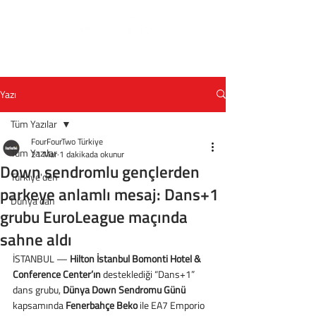
Yazı
Tüm Yazılar
FourFourTwo Türkiye
Tüm Yazılar
21 Mar
1 dakikada okunur
Down sendromlu gençlerden
Türkiye'den
parkeye anlamlı mesaj: Dans+1
Dünya'dan
grubu EuroLeague maçında
sahne aldı
İSTANBUL — 
Hilton İstanbul Bomonti Hotel & 
Conference Center’ın
 desteklediği “Dans+1” 
dans grubu, 
Dünya Down Sendromu Günü 
kapsamında 
Fenerbahçe Beko
 ile EA7 Emporio 