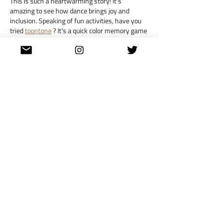
This is such a heartwarming story! It's 
amazing to see how dance brings joy and 
inclusion. Speaking of fun activities, have you 
tried 
toontone
 ? It's a quick color memory game 
that's perfect for a break.
Beğen
Yanıtla
Anwer mughal
11 May
Such a meaningful and inspiring moment on 
the EuroLeague stage amazing to see sports 
bringing awareness and positivity together. 
Also love how creative tools like 
улучшить 
фотографию
 are becoming part of modern 
digital storytelling. 
Beğen
Yanıtla
do kimdung
29 Nis