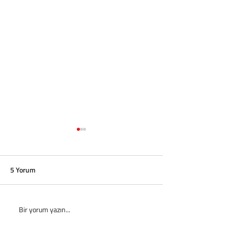
5 Yorum
Bir yorum yazın...
senCard Games Yaza
Julián Álvarez, At
Merhaba Dedi!
Madrid’den ayrıl