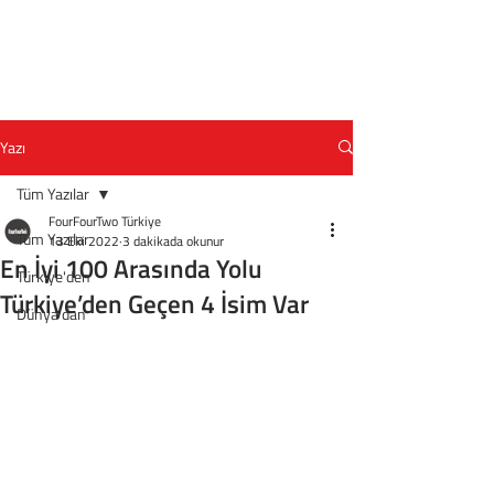
Yazı
Tüm Yazılar
FourFourTwo Türkiye
Tüm Yazılar
13 Eki 2022
3 dakikada okunur
En İyi 100 Arasında Yolu
Türkiye'den
Türkiye’den Geçen 4 İsim Var
Dünya'dan