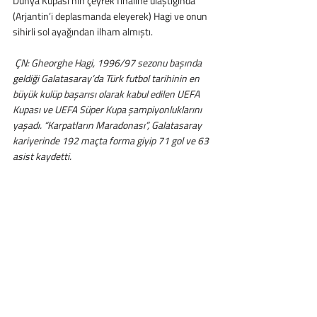
Dünya Kupası’nın çeyrek finaline ulaştığında 
(Arjantin’i deplasmanda eleyerek) Hagi ve onun 
sihirli sol ayağından ilham almıştı.
 ÇN: Gheorghe Hagi, 1996/97 sezonu başında 
geldiği Galatasaray’da Türk futbol tarihinin en 
büyük kulüp başarısı olarak kabul edilen UEFA 
Kupası ve UEFA Süper Kupa şampiyonluklarını 
yaşadı. “Karpatların Maradonası”, Galatasaray 
kariyerinde 192 maçta forma giyip 71 gol ve 63 
asist kaydetti.