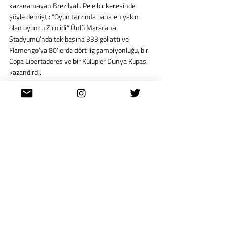
kazanamayan Brezilyalı. Pele bir keresinde 
şöyle demişti: “Oyun tarzında bana en yakın 
olan oyuncu Zico idi.” Ünlü Maracana 
Stadyumu’nda tek başına 333 gol attı ve 
Flamengo’ya 80’lerde dört lig şampiyonluğu, bir 
Copa Libertadores ve bir Kulüpler Dünya Kupası 
kazandırdı.
 Brezilya’nın 1982’deki unutulmaz FIFA Dünya 
Kupası serüveni hayal kırıklığı ile sonuçlanırken 
Zico
, oynadığı 5 maçta 4 gol attı ve turnuvanın 
takımına seçildi. 1986 FIFA Dünya Kupası’nda 
da oynadı ancak Brezilya çeyrek finalde 
Fransa’ya yenildiğinde tam olarak formunda 
değildi.
 Buna rağmen Brezilyalı taraftarlar her 3 
Mart’ta doğum gününü kutlamak için birbirlerine 
Mutlu Noeller diyorlar. Bunu kesinlikle hafife 
almayın.