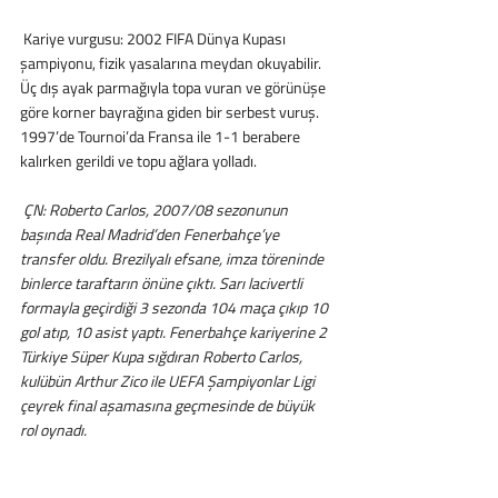
 Kariye vurgusu: 2002 FIFA Dünya Kupası 
şampiyonu, fizik yasalarına meydan okuyabilir. 
Üç dış ayak parmağıyla topa vuran ve görünüşe 
göre korner bayrağına giden bir serbest vuruş. 
1997’de Tournoi’da Fransa ile 1-1 berabere 
kalırken gerildi ve topu ağlara yolladı.
 ÇN: Roberto Carlos, 2007/08 sezonunun 
başında Real Madrid’den Fenerbahçe’ye 
transfer oldu. Brezilyalı efsane, imza töreninde 
binlerce taraftarın önüne çıktı. Sarı lacivertli 
formayla geçirdiği 3 sezonda 104 maça çıkıp 10 
gol atıp, 10 asist yaptı. Fenerbahçe kariyerine 2 
Türkiye Süper Kupa sığdıran Roberto Carlos, 
kulübün Arthur Zico ile UEFA Şampiyonlar Ligi 
çeyrek final aşamasına geçmesinde de büyük 
rol oynadı.