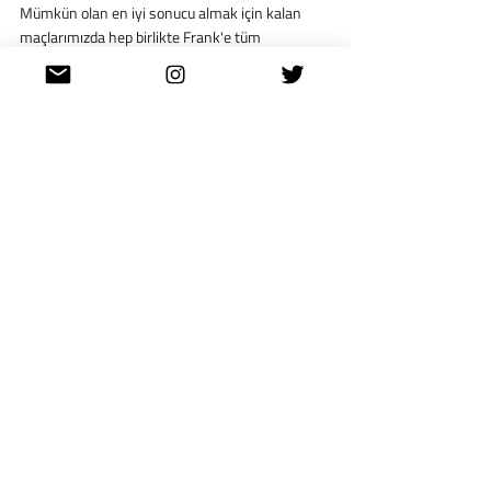
Mümkün olan en iyi sonucu almak için kalan 
maçlarımızda hep birlikte Frank'e tüm 
desteğimizi vereceğiz.”
Dünya'dan
Son Yazılar
Hepsini Gör