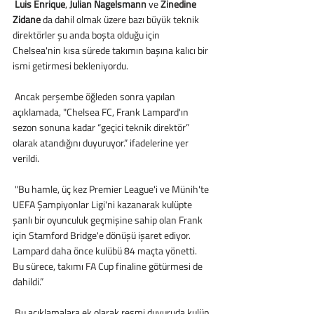
Luis Enrique
, 
Julian Nagelsmann 
ve 
Zinedine 
Zidane
 da dahil olmak üzere bazı büyük teknik 
direktörler şu anda boşta olduğu için 
Chelsea'nin kısa sürede takımın başına kalıcı bir 
ismi getirmesi bekleniyordu.
 Ancak perşembe öğleden sonra yapılan 
açıklamada, "Chelsea FC, Frank Lampard'ın 
sezon sonuna kadar “geçici teknik direktör” 
olarak atandığını duyuruyor.” ifadelerine yer 
verildi.
 "Bu hamle, üç kez Premier League'i ve Münih'te 
UEFA Şampiyonlar Ligi'ni kazanarak kulüpte 
şanlı bir oyunculuk geçmişine sahip olan Frank 
için Stamford Bridge'e dönüşü işaret ediyor. 
Lampard daha önce kulübü 84 maçta yönetti. 
Bu sürece, takımı FA Cup finaline götürmesi de 
dahildi.”
 Bu açıklamalara ek olarak resmi duyuruda kulüp 