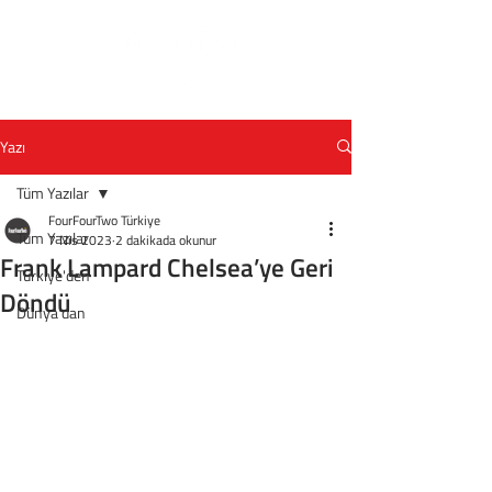
Yazı
Tüm Yazılar
FourFourTwo Türkiye
Tüm Yazılar
7 Nis 2023
2 dakikada okunur
Frank Lampard Chelsea’ye Geri
Türkiye'den
Döndü
Dünya'dan