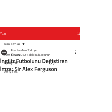
Yazı
Tüm Yazılar
FourFourTwo Türkiye
Tüm Yazılar
6 Kas 2022
4 dakikada okunur
İngiliz Futbolunu Değiştiren
Türkiye'den
İmza: Sir Alex Ferguson
Dünya'dan