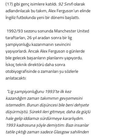
(17) gibi genç isimlere katıldı. 
92 Sınıfı
 olarak 
adlandırılacak bu takım, Alex Ferguson’un elinde 
İngiliz futbolunda yeni bir dönemi başlattı.
 1992/93 sezonu sonunda Manchester United 
taraftarları, 26 yıl aradan sonra bir lig 
şampiyonluğu kazanmanın sevincini 
yaşıyorlardı. Ancak Alex Ferguson o günlerde 
bile gelecek başarıların planlarını yapıyordu. 
İskoç teknik direktörü daha sonra 
otobiyografisinde o zamanları şu sözlerle 
anlatacaktı:
 “Lig şampiyonluğunu 1993’te ilk kez 
kazandığım zaman takımımın gevşemesini 
istemedim. Bunun düşüncesi bile beni dehşete 
düşürmüştü. Sürekli ileri gitmeye, daha da güçlü 
hale gelip iddiamızı sürdürmeye kararlıydım. 
1993 kadrosuna şöyle demiştim: Bazı insanlar 
tatile çıktığı zaman sadece Glasgow sahilinden 