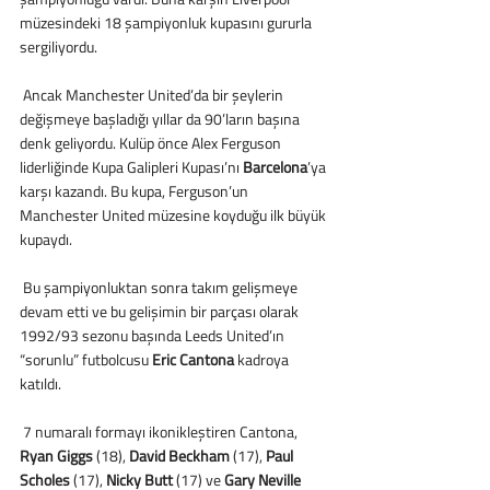
müzesindeki 18 şampiyonluk kupasını gururla 
sergiliyordu.
 Ancak Manchester United’da bir şeylerin 
değişmeye başladığı yıllar da 90’ların başına 
denk geliyordu. Kulüp önce Alex Ferguson 
liderliğinde Kupa Galipleri Kupası’nı 
Barcelona
’ya 
karşı kazandı. Bu kupa, Ferguson’un 
Manchester United müzesine koyduğu ilk büyük 
kupaydı.
 Bu şampiyonluktan sonra takım gelişmeye 
devam etti ve bu gelişimin bir parçası olarak 
1992/93 sezonu başında Leeds United’ın 
“sorunlu” futbolcusu 
Eric Cantona
 kadroya 
katıldı.
 7 numaralı formayı ikonikleştiren Cantona, 
Ryan Giggs
 (18), 
David Beckham
 (17), 
Paul 
Scholes
 (17), 
Nicky Butt
 (17) ve 
Gary Neville