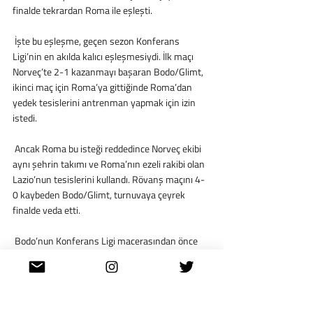
finalde tekrardan Roma ile eşleşti.
 İşte bu eşleşme, geçen sezon Konferans 
Ligi’nin en akılda kalıcı eşleşmesiydi. İlk maçı 
Norveç’te 2-1 kazanmayı başaran Bodo/Glimt, 
ikinci maç için Roma’ya gittiğinde Roma’dan 
yedek tesislerini antrenman yapmak için izin 
istedi.
 Ancak Roma bu isteği reddedince Norveç ekibi 
aynı şehrin takımı ve Roma’nın ezeli rakibi olan 
Lazio’nun tesislerini kullandı. Rövanş maçını 4-
0 kaybeden Bodo/Glimt, turnuvaya çeyrek 
finalde veda etti.
 Bodo’nun Konferans Ligi macerasından önce 
ülkeler sıralamasında 22.sırda yer alan Norveç, 
güncel olarak 12.sırda yer alıyor.
 Bodo/Glimt ise bu sezon UEFA Avrupa Ligi’nde 