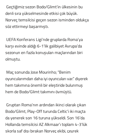
 Geçtiğimiz sezon Bodo/Glimt’in ülkesinin bu 
denli sıra yükselmesinde etkisi çok büyük. 
Norveç temsilcisi geçen sezon isminden oldukça 
söz ettirmeyi başarmıştı.
 UEFA Konferans Ligi’nde gruplarda Roma’ya 
karşı evinde aldığı 6-1’lik galibiyet Avrupa’da 
sezonun en fazla konuşulan maçlarından biri 
olmuştu.
 Maç sonunda Jose Mourinho; “Benim 
oyuncularımdan daha iyi oyuncuları var.” diyerek 
hem takımına önemli bir eleştiride bulunmuş 
hem de Bodo/Glimt takımını övmüştü. 
 Gruptan Roma’nın ardından ikinci olarak çıkan 
Bodo/Glimt, Play-Off turunda Celtic’i iki maçta 
da yenerek son 16 turuna yükseldi. Son 16’da 
Hollanda temsilcisi AZ Alkmaar’ı toplam 4-3’lük 
skorla saf dışı bırakan Norveç ekibi, çeyrek 