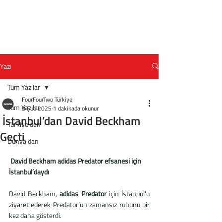
Yazı
Tüm Yazılar
FourFourTwo Türkiye
Tüm Yazılar
8 Şub 2025
1 dakikada okunur
İstanbul’dan David Beckham
Türkiye'den
Geçti
Dünya'dan
 David Beckham adidas Predator efsanesi için 
İstanbul’daydı
David Beckham, 
adidas Predator
 için İstanbul’u 
ziyaret ederek Predator’un zamansız ruhunu bir 
kez daha gösterdi.