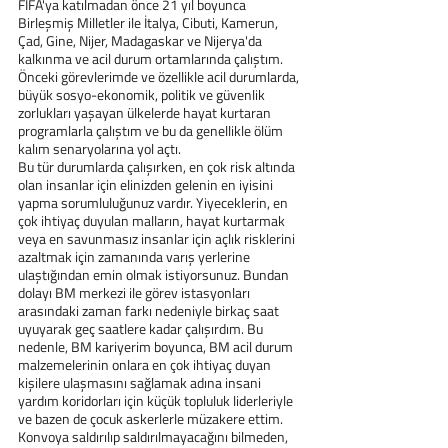
FIFA'ya katılmadan önce 21 yıl boyunca 
Birleşmiş Milletler ile İtalya, Cibuti, Kamerun, 
Çad, Gine, Nijer, Madagaskar ve Nijerya'da 
kalkınma ve acil durum ortamlarında çalıştım. 
Önceki görevlerimde ve özellikle acil durumlarda, 
büyük sosyo-ekonomik, politik ve güvenlik 
zorlukları yaşayan ülkelerde hayat kurtaran 
programlarla çalıştım ve bu da genellikle ölüm 
kalım senaryolarına yol açtı.
Bu tür durumlarda çalışırken, en çok risk altında 
olan insanlar için elinizden gelenin en iyisini 
yapma sorumluluğunuz vardır. Yiyeceklerin, en 
çok ihtiyaç duyulan malların, hayat kurtarmak 
veya en savunmasız insanlar için açlık risklerini 
azaltmak için zamanında varış yerlerine 
ulaştığından emin olmak istiyorsunuz. Bundan 
dolayı BM merkezi ile görev istasyonları 
arasındaki zaman farkı nedeniyle birkaç saat 
uyuyarak geç saatlere kadar çalışırdım. Bu 
nedenle, BM kariyerim boyunca, BM acil durum 
malzemelerinin onlara en çok ihtiyaç duyan 
kişilere ulaşmasını sağlamak adına insani 
yardım koridorları için küçük topluluk liderleriyle 
ve bazen de çocuk askerlerle müzakere ettim. 
Konvoya saldırılıp saldırılmayacağını bilmeden, 