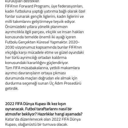
kuruluşları destekler.
FIFA’nın Forward Programı, üye federasyonları, 
kadın futboluna yaptığı yatırıma bağlı olarak özel 
fonlar sunarak gençlik liglerini, kadın liglerini ve 
milli takımlarını geliştirmeye teşvik ediyor.
Önümüzdeki yıllara yönelik planımızın 
ayrımcılıkla ilgili parçası, ırkçılık ve insan hakları 
konusunda temelde önemli iki ayağı içeren 
Futbolu Gerçekten Küresel Yapmaktır. 2020-
2030 vizyonumuz kapsamında bunlar FIFA’nın 
ırkçılığa karşı mücadele etme ve güzel oyundaki 
her türlü ayrımcılığı ortadan kaldırma 
konusundaki kararlılığını güçlendiriyor.
Tüm FIFA müsabakalarına, yetkili makamlara 
ayrımcı davranışların ortaya çıkması 
durumunda maçları doğrudan ele almak için 
durdurma seçeneği sunan Üç Adım Prosedürü 
getirdik.
2022 FIFA Dünya Kupası ilk kez kışın 
oynanacak. Futbol taraftarlarını nasıl bir 
atmosfer bekliyor? Hazırlıklar hangi aşamada?
Katar’da düzenlenecek olan 2022 FIFA Dünya 
Kupası, olağanüstü bir turnuva olacak. 