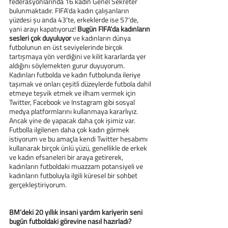
federasyonlarında 16 kadın Genel Sekreter 
bulunmaktadır. FIFA'da kadın çalışanların 
yüzdesi şu anda 43'te, erkeklerde ise 57'de, 
yani arayı kapatıyoruz! 
Bugün FIFA'da kadınların 
sesleri çok duyuluyor
 ve kadınların dünya 
futbolunun en üst seviyelerinde birçok 
tartışmaya yön verdiğini ve kilit kararlarda yer 
aldığını söylemekten gurur duyuyorum.
Kadınları futbolda ve kadın futbolunda ileriye 
taşımak ve onları çeşitli düzeylerde futbola dahil 
etmeye teşvik etmek ve ilham vermek için 
Twitter, Facebook ve Instagram gibi sosyal 
medya platformlarını kullanmaya kararlıyız. 
Ancak yine de yapacak daha çok işimiz var. 
Futbolla ilgilenen daha çok kadın görmek 
istiyorum ve bu amaçla kendi Twitter hesabımı 
kullanarak birçok ünlü yüzü, genellikle de erkek 
ve kadın efsaneleri bir araya getirerek, 
kadınların futboldaki muazzam potansiyeli ve 
kadınların futboluyla ilgili küresel bir sohbet 
gerçekleştiriyorum.
BM’deki 20 yıllık insani yardım kariyerin seni 
bugün futboldaki görevine nasıl hazırladı?