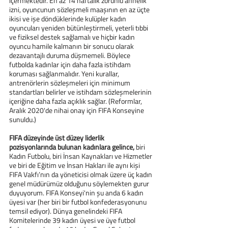
içermektedir. En az 14 haftalık zorunlu annelik 
izni, oyuncunun sözleşmeli maaşının en az üçte 
ikisi ve işe döndüklerinde kulüpler kadın 
oyuncuları yeniden bütünleştirmeli, yeterli tıbbi 
ve fiziksel destek sağlamalı ve hiçbir kadın 
oyuncu hamile kalmanın bir sonucu olarak 
dezavantajlı duruma düşmemeli. Böylece 
futbolda kadınlar için daha fazla istihdam 
koruması sağlanmalıdır. Yeni kurallar, 
antrenörlerin sözleşmeleri için minimum 
standartları belirler ve istihdam sözleşmelerinin 
içeriğine daha fazla açıklık sağlar. (Reformlar, 
Aralık 2020'de nihai onay için FIFA Konseyine 
sunuldu.)
FIFA düzeyinde üst düzey liderlik 
pozisyonlarında bulunan kadınlara gelince,
 biri 
Kadın Futbolu, biri İnsan Kaynakları ve Hizmetler 
ve biri de Eğitim ve İnsan Hakları ile aynı kişi 
FIFA Vakfı’nın da yöneticisi olmak üzere üç kadın 
genel müdürümüz olduğunu söylemekten gurur 
duyuyorum. FIFA Konseyi'nin şu anda 6 kadın 
üyesi var (her biri bir futbol konfederasyonunu 
temsil ediyor). Dünya genelindeki FIFA 
Komitelerinde 39 kadın üyesi ve üye futbol 