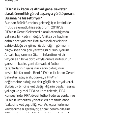
FIFA'nın ilk kadın ve Afrikalı genel sekreteri 
olarak önemli bir görevi başarıyla yürütüyorsun. 
Bu sana ne hissettiriyor?
Bundan ötürü futbolun geleceği için kesinlikle 
mutlu ve umutlu hissediyorum. 2016'da 
FIFA’nın Genel Sekreteri olarak atandığımda 
yalnızca bir kadının değil, Afrikalı bir kadının 
daha önce yalnızca Batı Avrupalı erkeklerin 
sahip olduğu bir görevi üstlendiğini görmenin 
birçok insanda şok yarattığını düşünüyorum. 
Ancak, başkanımız Gianni Infantino iyi bir 
vizyon sahibi ve dört kızıyla dünya nüfusunun 
yarısının kadın, yani dünyadaki futbol 
taraftarlarının yarısının kadın olduğunun 
kesinlikle farkında. Beni FIFA’nın ilk kadın Genel 
Sekreteri atayarak, dünyaya FIFA’nın 
değişmekte olduğuna dair güçlü bir sinyal verdi. 
Bu büyük bir cinsiyet değişikliğinin başlamasına 
yol açtı ve şimdi FIFA'da komitelerde, FIFA 
Konseyi'nde, FIFA üyesi futbol federasyonları ve 
FIFA’nın üst düzey yöneticileri arasında daha 
fazla cinsiyet çeşitliliği var. Açıkçası ilerleme 
kaydedilmesi gerekiyor, ancak benim dileğim 