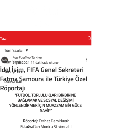
Yazı
Tüm Yazılar
FourFourTwo Türkiye
Tüm Yazılar
2 Şub 2021
11 dakikada okunur
İdol İsim, FIFA Genel Sekreteri
Türkiye'den
Fatma Samoura ile Türkiye Özel
Dünya'dan
Röportajı
“FUTBOL, TOPLULUKLARI BİRBİRİNE 
BAĞLAMAK VE SOSYAL DEĞİŞİMİ 
YÖNLENDİRMEK İÇİN MUAZZAM BİR GÜCE 
SAHİP”
Röportaj: 
Ferhat Demirkıyık
Fotoğraflar: 
Monica Strømdahl