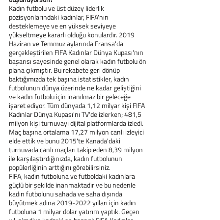
Kadın futbolu ve üst düzey liderlik 
pozisyonlarındaki kadınlar, FIFA'nın 
desteklemeye ve en yüksek seviyeye 
yükseltmeye kararlı olduğu konulardır. 2019 
Haziran ve Temmuz aylarında Fransa'da 
gerçekleştirilen FIFA Kadınlar Dünya Kupası'nın 
başarısı sayesinde genel olarak kadın futbolu ön 
plana çıkmıştır. Bu rekabete geri dönüp 
baktığımızda tek başına istatistikler, kadın 
futbolunun dünya üzerinde ne kadar geliştiğini 
ve kadın futbolu için inanılmaz bir geleceğe 
işaret ediyor. Tüm dünyada 1,12 milyar kişi FIFA 
Kadınlar Dünya Kupası'nı TV'de izlerken; 481,5 
milyon kişi turnuvayı dijital platformlarda izledi. 
Maç başına ortalama 17,27 milyon canlı izleyici 
elde ettik ve bunu 2015'te Kanada'daki 
turnuvada canlı maçları takip eden 8,39 milyon 
ile karşılaştırdığınızda, kadın futbolunun 
popülerliğinin arttığını görebilirsiniz.
FIFA, kadın futboluna ve futboldaki kadınlara 
güçlü bir şekilde inanmaktadır ve bu nedenle 
kadın futbolunu sahada ve saha dışında 
büyütmek adına 2019-2022 yılları için kadın 
futboluna 1 milyar dolar yatırım yaptık. Geçen 