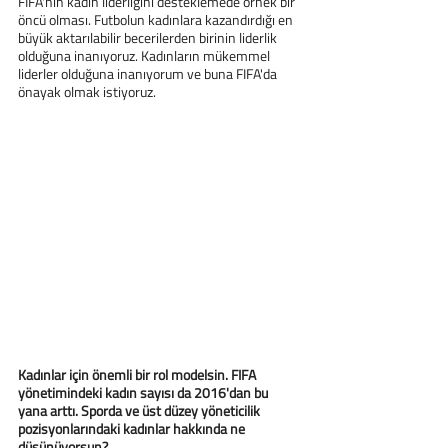
FIFA'nın kadın liderliğini desteklemede örnek bir 
öncü olması. Futbolun kadınlara kazandırdığı en 
büyük aktarılabilir becerilerden birinin liderlik 
olduğuna inanıyoruz. Kadınların mükemmel 
liderler olduğuna inanıyorum ve buna FIFA'da 
önayak olmak istiyoruz.
Kadınlar için önemli bir rol modelsin. FIFA 
yönetimindeki kadın sayısı da 2016'dan bu 
yana arttı. Sporda ve üst düzey yöneticilik 
pozisyonlarındaki kadınlar hakkında ne 
düşünüyorsun?