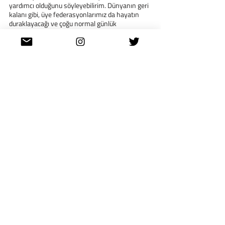
yardımcı olduğunu söyleyebilirim. Dünyanın geri 
kalanı gibi, üye federasyonlarımız da hayatın 
duraklayacağı ve çoğu normal günlük 
faaliyetlerin askıya alınacağı bir durumu asla 
hayal etmemişlerdir.
Pratik olarak Covid-19, dünyanın dört bir 
yanındaki üye federasyonlarımızı farklı 
şekillerde etkiledi. Çoğu durumda antrenmanlar 
durmak zorunda kaldı, maçlar iptal edildi ve 
taraftarların stadyumlara girmesine izin 
verilmedi. Bu durumun etkileri, federasyonların 
eğitim alanlarını ve sahaları koruyamamaktan, 
personeline ödeme yapamamaktan, ışıklarını ve 
kapılarını açık tutmak için programları ve 