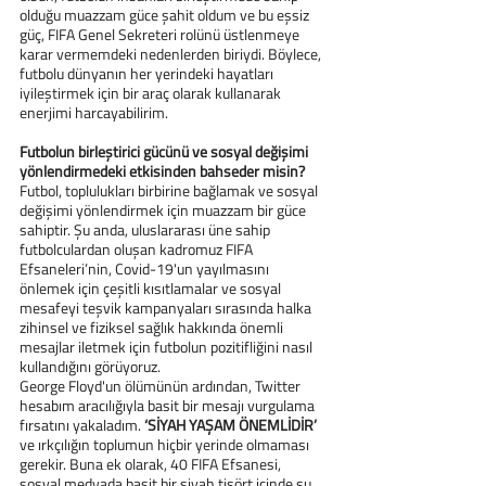
olduğu muazzam güce şahit oldum ve bu eşsiz 
güç, FIFA Genel Sekreteri rolünü üstlenmeye 
karar vermemdeki nedenlerden biriydi. Böylece, 
futbolu dünyanın her yerindeki hayatları 
iyileştirmek için bir araç olarak kullanarak 
enerjimi harcayabilirim.
Futbolun birleştirici gücünü ve sosyal değişimi 
yönlendirmedeki etkisinden bahseder misin?
Futbol, toplulukları birbirine bağlamak ve sosyal 
değişimi yönlendirmek için muazzam bir güce 
sahiptir. Şu anda, uluslararası üne sahip 
futbolculardan oluşan kadromuz FIFA 
Efsaneleri’nin, Covid-19'un yayılmasını 
önlemek için çeşitli kısıtlamalar ve sosyal 
mesafeyi teşvik kampanyaları sırasında halka 
zihinsel ve fiziksel sağlık hakkında önemli 
mesajlar iletmek için futbolun pozitifliğini nasıl 
kullandığını görüyoruz.
George Floyd'un ölümünün ardından, Twitter 
hesabım aracılığıyla basit bir mesajı vurgulama 
fırsatını yakaladım. 
‘SİYAH YAŞAM ÖNEMLİDİR’
ve ırkçılığın toplumun hiçbir yerinde olmaması 
gerekir. Buna ek olarak, 40 FIFA Efsanesi, 
sosyal medyada basit bir siyah tişört içinde şu 