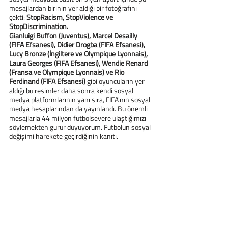
mesajlardan birinin yer aldığı bir fotoğrafını 
çekti: 
StopRacism, StopViolence ve 
StopDiscrimination.
Gianluigi Buffon (Juventus), Marcel Desailly 
(FIFA Efsanesi), Didier Drogba (FIFA Efsanesi), 
Lucy Bronze (İngiltere ve Olympique Lyonnais), 
Laura Georges (FIFA Efsanesi), Wendie Renard 
(Fransa ve Olympique Lyonnais) ve Rio 
Ferdinand (FIFA Efsanesi)
 gibi oyuncuların yer 
aldığı bu resimler daha sonra kendi sosyal 
medya platformlarının yanı sıra, FIFA'nın sosyal 
medya hesaplarından da yayınlandı. Bu önemli 
mesajlarla 44 milyon futbolsevere ulaştığımızı 
söylemekten gurur duyuyorum. Futbolun sosyal 
değişimi harekete geçirdiğinin kanıtı.