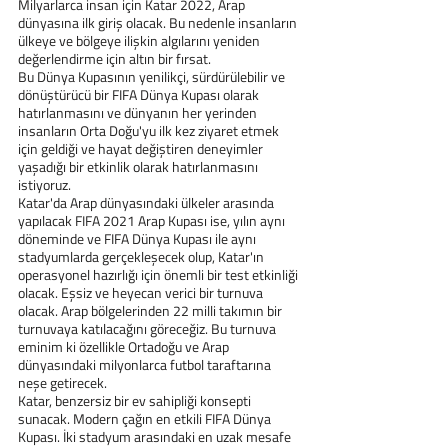
Milyarlarca insan için Katar 2022, Arap 
dünyasına ilk giriş olacak. Bu nedenle insanların 
ülkeye ve bölgeye ilişkin algılarını yeniden 
değerlendirme için altın bir fırsat.
Bu Dünya Kupasının yenilikçi, sürdürülebilir ve 
dönüştürücü bir FIFA Dünya Kupası olarak 
hatırlanmasını ve dünyanın her yerinden 
insanların Orta Doğu'yu ilk kez ziyaret etmek 
için geldiği ve hayat değiştiren deneyimler 
yaşadığı bir etkinlik olarak hatırlanmasını 
istiyoruz.
Katar'da Arap dünyasındaki ülkeler arasında 
yapılacak FIFA 2021 Arap Kupası ise, yılın aynı 
döneminde ve FIFA Dünya Kupası ile aynı 
stadyumlarda gerçekleşecek olup, Katar'ın 
operasyonel hazırlığı için önemli bir test etkinliği 
olacak. Eşsiz ve heyecan verici bir turnuva 
olacak. Arap bölgelerinden 22 milli takımın bir 
turnuvaya katılacağını göreceğiz. Bu turnuva 
eminim ki özellikle Ortadoğu ve Arap 
dünyasındaki milyonlarca futbol taraftarına 
neşe getirecek.
Katar, benzersiz bir ev sahipliği konsepti 
sunacak. Modern çağın en etkili FIFA Dünya 
Kupası. İki stadyum arasındaki en uzak mesafe 