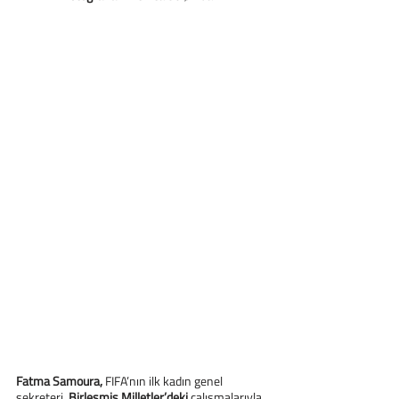
Fatma Samoura,
 FIFA’nın ilk kadın genel 
sekreteri. 
Birleşmiş Milletler’deki
 çalışmalarıyla 