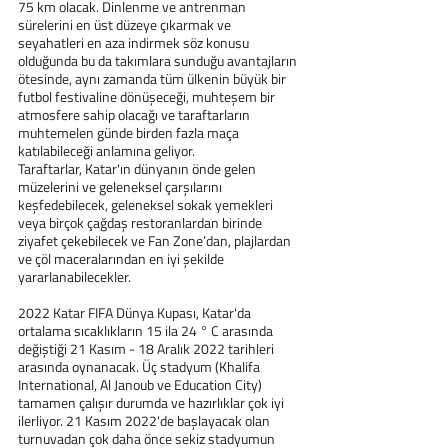
75 km olacak. Dinlenme ve antrenman 
sürelerini en üst düzeye çıkarmak ve 
seyahatleri en aza indirmek söz konusu 
olduğunda bu da takımlara sunduğu avantajların 
ötesinde, aynı zamanda tüm ülkenin büyük bir 
futbol festivaline dönüşeceği, muhteşem bir 
atmosfere sahip olacağı ve taraftarların 
muhtemelen günde birden fazla maça 
katılabileceği anlamına geliyor.
Taraftarlar, Katar'ın dünyanın önde gelen 
müzelerini ve geleneksel çarşılarını 
keşfedebilecek, geleneksel sokak yemekleri 
veya birçok çağdaş restoranlardan birinde 
ziyafet çekebilecek ve Fan Zone’dan, plajlardan 
ve çöl maceralarından en iyi şekilde 
yararlanabilecekler.
2022 Katar FIFA Dünya Kupası, Katar'da 
ortalama sıcaklıkların 15 ila 24 ° C arasında 
değiştiği 21 Kasım - 18 Aralık 2022 tarihleri 
arasında oynanacak. Üç stadyum (Khalifa 
International, Al Janoub ve Education City) 
tamamen çalışır durumda ve hazırlıklar çok iyi 
ilerliyor. 21 Kasım 2022'de başlayacak olan 
turnuvadan çok daha önce sekiz stadyumun 