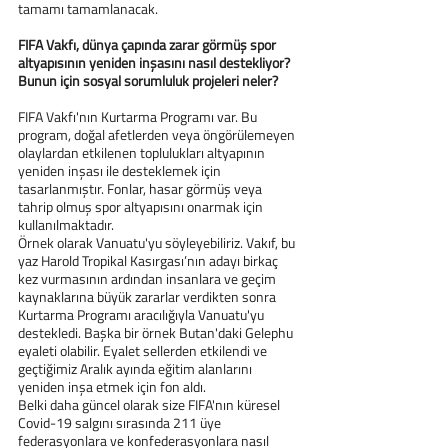
tamamı tamamlanacak.
FIFA Vakfı, dünya çapında zarar görmüş spor 
altyapısının yeniden inşasını nasıl destekliyor? 
Bunun için sosyal sorumluluk projeleri neler?
FIFA Vakfı'nın Kurtarma Programı var. Bu 
program, doğal afetlerden veya öngörülemeyen 
olaylardan etkilenen toplulukları altyapının 
yeniden inşası ile desteklemek için 
tasarlanmıştır. Fonlar, hasar görmüş veya 
tahrip olmuş spor altyapısını onarmak için 
kullanılmaktadır.
Örnek olarak Vanuatu'yu söyleyebiliriz. Vakıf, bu 
yaz Harold Tropikal Kasırgası’nın adayı birkaç 
kez vurmasının ardından insanlara ve geçim 
kaynaklarına büyük zararlar verdikten sonra 
Kurtarma Programı aracılığıyla Vanuatu'yu 
destekledi. Başka bir örnek Butan'daki Gelephu 
eyaleti olabilir. Eyalet sellerden etkilendi ve 
geçtiğimiz Aralık ayında eğitim alanlarını 
yeniden inşa etmek için fon aldı.
Belki daha güncel olarak size FIFA'nın küresel 
Covid-19 salgını sırasında 211 üye 
federasyonlara ve konfederasyonlara nasıl 