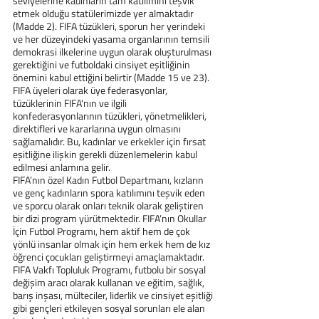
seviyelerine kadınların tam katılımını teşvik 
etmek olduğu statülerimizde yer almaktadır 
(Madde 2). FIFA tüzükleri, sporun her yerindeki 
ve her düzeyindeki yasama organlarının temsili 
demokrasi ilkelerine uygun olarak oluşturulması 
gerektiğini ve futboldaki cinsiyet eşitliğinin 
önemini kabul ettiğini belirtir (Madde 15 ve 23).
FIFA üyeleri olarak üye federasyonlar, 
tüzüklerinin FIFA'nın ve ilgili 
konfederasyonlarının tüzükleri, yönetmelikleri, 
direktifleri ve kararlarına uygun olmasını 
sağlamalıdır. Bu, kadınlar ve erkekler için fırsat 
eşitliğine ilişkin gerekli düzenlemelerin kabul 
edilmesi anlamına gelir.
FIFA’nın özel Kadın Futbol Departmanı, kızların 
ve genç kadınların spora katılımını teşvik eden 
ve sporcu olarak onları teknik olarak geliştiren 
bir dizi program yürütmektedir. FIFA’nın Okullar 
İçin Futbol Programı, hem aktif hem de çok 
yönlü insanlar olmak için hem erkek hem de kız 
öğrenci çocukları geliştirmeyi amaçlamaktadır.
FIFA Vakfı Topluluk Programı, futbolu bir sosyal 
değişim aracı olarak kullanan ve eğitim, sağlık, 
barış inşası, mülteciler, liderlik ve cinsiyet eşitliği 
gibi gençleri etkileyen sosyal sorunları ele alan 