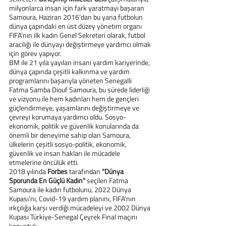
milyonlarca insan için fark yaratmayı başaran 
Samoura, Haziran 2016’dan bu yana futbolun 
dünya çapındaki en üst düzey yönetim organı 
FIFA’nın ilk kadın Genel Sekreteri olarak, futbol 
aracılığı ile dünyayı değiştirmeye yardımcı olmak 
için görev yapıyor.
BM ile 21 yıla yayılan insani yardım kariyerinde, 
dünya çapında çeşitli kalkınma ve yardım 
programlarını başarıyla yöneten Senegalli 
Fatma Samba Diouf Samoura, bu sürede liderliği 
ve vizyonu ile hem kadınları hem de gençleri 
güçlendirmeye, yaşamlarını değiştirmeye ve 
çevreyi korumaya yardımcı oldu. Sosyo-
ekonomik, politik ve güvenlik konularında da 
önemli bir deneyime sahip olan Samoura, 
ülkelerin çeşitli sosyo-politik, ekonomik, 
güvenlik ve insan hakları ile mücadele 
etmelerine öncülük etti.
2018 yılında 
Forbes
 tarafından 
"Dünya 
Sporunda En Güçlü Kadın"
 seçilen Fatma 
Samoura ile kadın futbolunu, 2022 Dünya 
Kupası’nı, Covid-19 yardım planını, FIFA’nın 
ırkçılığa karşı verdiği mücadeleyi ve 2002 Dünya 
Kupası Türkiye-Senegal Çeyrek Final maçını 
konuştuk.