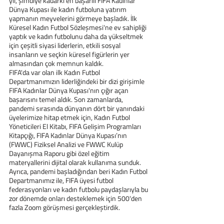
yıl, şimdiye kadarki en başarılı FIFA Kadınlar 
Dünya Kupası ile kadın futboluna yatırım 
yapmanın meyvelerini görmeye başladık. İlk 
Küresel Kadın Futbol Sözleşmesi'ne ev sahipliği 
yaptık ve kadın futbolunu daha da yükseltmek 
için çeşitli siyasi liderlerin, etkili sosyal 
insanların ve seçkin küresel figürlerin yer 
almasından çok memnun kaldık.
FIFA'da var olan ilk Kadın Futbol 
Departmanımızın liderliğindeki bir dizi girişimle 
FIFA Kadınlar Dünya Kupası'nın çığır açan 
başarısını temel aldık. Son zamanlarda, 
pandemi sırasında dünyanın dört bir yanındaki 
üyelerimize hitap etmek için, Kadın Futbol 
Yöneticileri El Kitabı, FIFA Gelişim Programları 
Kitapçığı, FIFA Kadınlar Dünya Kupası’nın 
(FWWC) Fiziksel Analizi ve FWWC Kulüp 
Dayanışma Raporu gibi özel eğitim 
materyallerini dijital olarak kullanıma sunduk. 
Ayrıca, pandemi başladığından beri Kadın Futbol 
Departmanımız ile, FIFA üyesi futbol 
federasyonları ve kadın futbolu paydaşlarıyla bu 
zor dönemde onları desteklemek için 500'den 
fazla Zoom görüşmesi gerçekleştirdik.