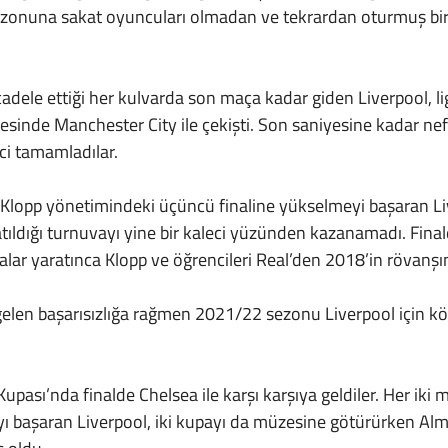
zonuna sakat oyuncuları olmadan ve tekrardan oturmuş bir s
inde Manchester City ile çekişti. Son saniyesine kadar ne
ci tamamladılar.
atıldığı turnuvayı yine bir kaleci yüzünden kazanamadı. Fina
kalar yaratınca Klopp ve öğrencileri Real’den 2018’in rövanşı
ı başaran Liverpool, iki kupayı da müzesine götürürken Al