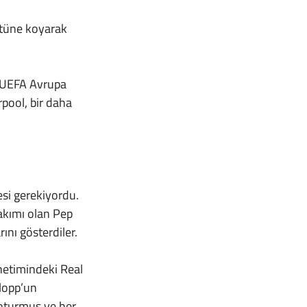
tüne koyarak 
pool, bir daha 
akımı olan Pep 
ını gösterdiler. 
lopp’un 
 oturmuş ve her 