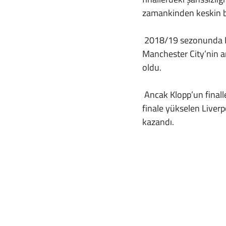
zamankinden keskin bi
 2018/19 sezonunda Premier Lig’deki efsanevi şampiyonluk yarışını 97 puan toplayarak 
Manchester City’nin ar
oldu. 
 Ancak Klopp’un finallerdeki kötü gidişi o sene kırıldı. Art arda ikinci kez Şampiyonlar Ligi’nde 
finale yükselen Liverp
kazandı.  