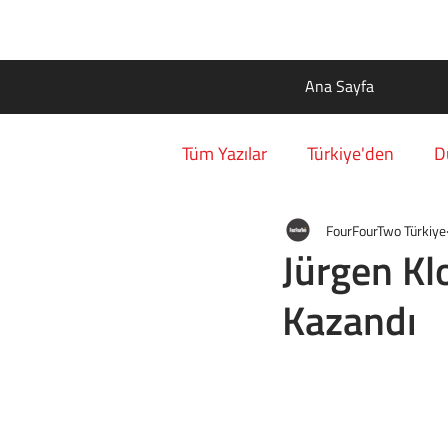
Ana Sayfa
Tüm Yazılar
Türkiye'den
D
FourFourTwo Türkiye
Jürgen Kl
Kazandı