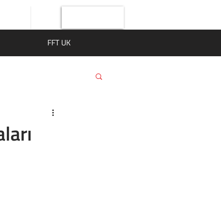
Giriş Yap
FFT UK
ları