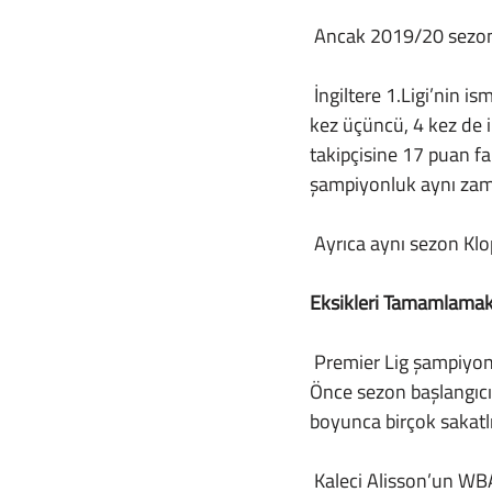
 Ancak 2019/20 sezonu
 İngiltere 1.Ligi’nin isminin “Premier Lig” olarak değiştirildiği 1992/93 sezonundan itibaren ligde 5 
kez üçüncü, 4 kez de i
takipçisine 17 puan fa
şampiyonluk aynı zama
 Ayrıca aynı sezon Kl
Eksikleri Tamamlama
 Premier Lig şampiyonu olarak giriş yapılan 2020/21 sezonu Liverpool için pek de iyi geçmedi. 
Önce sezon başlangıcı
boyunca birçok sakatlı
 Kaleci Alisson’un WBA ağlarına gönderdiği kafa golüyle Şampiyonlar Ligi vizesi almayı başaran 