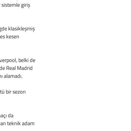
istemle giriş 
fes kesen 
lde Real Madrid 
nı alamadı. 
man teknik adam 