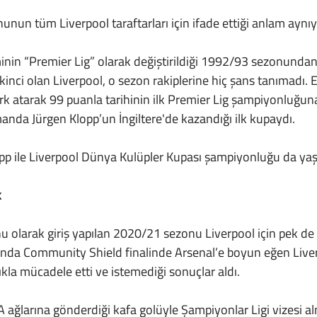
nun tüm Liverpool taraftarları için ifade ettiği anlam aynıyd
kinci olan Liverpool, o sezon rakiplerine hiç şans tanımadı. 
rk atarak 99 puanla tarihinin ilk Premier Lig şampiyonluğuna 
nda Jürgen Klopp’un İngiltere'de kazandığı ilk kupaydı.
opp ile Liverpool Dünya Kulüpler Kupası şampiyonluğu da yaş
k
nda Community Shield finalinde Arsenal’e boyun eğen Liver
kla mücadele etti ve istemediği sonuçlar aldı. 