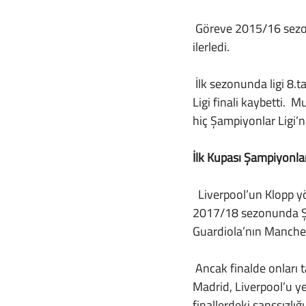
 Göreve 2015/16 sez
ilerledi.
 İlk sezonunda ligi 8.tamamlayan Liverpool, aynı sezonda hem Lig Kupası hem de UEFA Avrupa 
Ligi finali kaybetti.
hiç Şampiyonlar Ligi’n
İlk Kupası Şampiyonlar
  Liverpool’un Klopp yönetiminde ilk kupasını kazanmak için bir süre daha beklemesi gerekiyordu. 
2017/18 sezonunda Şam
Guardiola’nın Manchest
 Ancak finalde onları tarihin gördüğü en iyi takımlardan biri bekliyordu. Zidane yönetimindeki Real 
Madrid, Liverpool’u y
finallerdeki şanssızlı