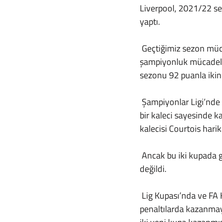
Liverpool, 2021/22 se
yaptı.
 Geçtiğimiz sezon mücadele ettiği her kulvarda son maça kadar giden Liverpool, ligde klasikleşmiş 
şampiyonluk mücadeles
sezonu 92 puanla ikin
 Şampiyonlar Ligi’nde Klopp yönetimindeki üçüncü finaline yükselmeyi başaran Liverpool, belki de 
bir kaleci sayesinde k
kalecisi Courtois hari
 Ancak bu iki kupada gelen başarısızlığa rağmen 2021/22 sezonu Liverpool için kötü bir sezon 
değildi.
 Lig Kupası’nda ve FA Kupası’nda finalde Chelsea ile karşı karşıya geldiler. Her iki maçı da 
penaltılarda kazanmay