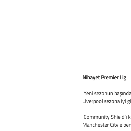
Nihayet Premier Lig
 Yeni sezonun başında UEFA Süper Kupası’nı İstanbul’da Chelsea’yi penaltılarda yenerek kaldıran 
Liverpool sezona iyi gi
 Community Shield’ı kazanmak için de bir şansı olan Liverpool, hem lig hem kupa şampiyonu 
Manchester City’e pen