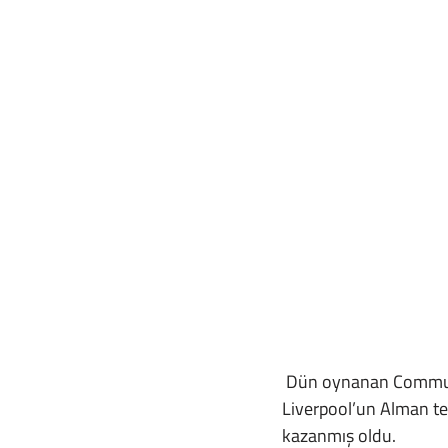
 Dün oynanan Community Shield karşılaşmasında Manchester City’i 3-1 mağlup eden 
Liverpool’un Alman tek
kazanmış oldu.