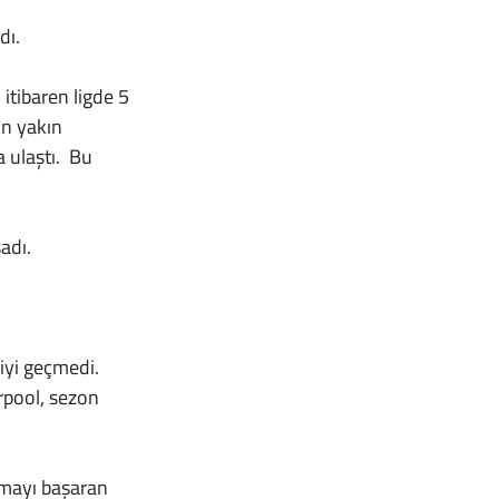
ı. 
En yakın 
ulaştı.  Bu 
adı.
pool, sezon 