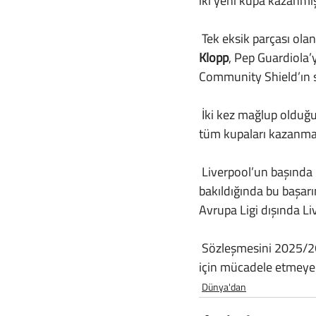
iki yeni kupa kazanmı
 Tek eksik parçası ol
Klopp
, Pep Guardiola’
Community Shield’ın s
 İki kez mağlup olduğu kupayı kazanmayı başaran Alman teknik adam için bu kupa, İngiltere’deki 
tüm kupaları kazanma
 Liverpool’un başında 7 sezon geçiren Jürgen Klopp’un, takımı aldığı nokta ile getirdiği noktaya 
bakıldığında bu başarı
Avrupa Ligi dışında L
 Sözleşmesini 2025/26 sezonun sonuna kadar yenileyen Klopp, kariyerine yeni kupalar eklemek 
için mücadele etmey
Dünya'dan