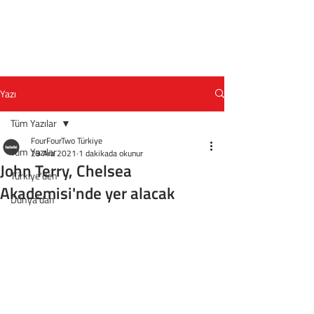
Yazı
Tüm Yazılar
FourFourTwo Türkiye
Tüm Yazılar
29 Ara 2021
1 dakikada okunur
John Terry, Chelsea
Türkiye'den
Akademisi'nde yer alacak
Dünya'dan