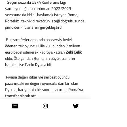
  Geçen sezonki UEFA Konferans Ligi 
şampiyonluğunun ardından 2022/2023 
sezonuna da iddialı başlamak isteyen Roma, 
Portekizli teknik direktörün isteği doğrultusunda 
şimdiden 4 transferi gerçekleştirdi.
 Bu transferler arasında bonservis bedeli 
ödenen tek oyuncu, Lille kulübünden 7 milyon 
euro bedel ödenerek kadroya katılan 
Zeki Çelik
oldu. Öte yandan Roma’nın büyük transfer 
hamlesi ise Paulo 
Dybala
 idi.
 Piyasa değeri itibariyle serbest oyuncu 
pazarındaki en değerli oyunculardan biri olan 
Dybala, kariyerinin bir sonraki adımını Roma’ya 
transfer olarak attı.
 Fabrizio Romano, transferin tamamlandığı 
haberini verirken anlaşmanın 2025 yılına kadar 
süreceğini belirtti. Öte yandan Gianluca Di 
Marzio ise transferin gerçekleşmesinin ana 