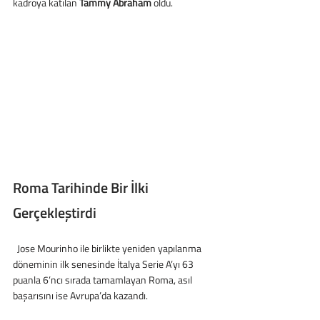
kadroya katılan 
Tammy Abraham
 oldu.
Roma Tarihinde Bir İlki 
Gerçekleştirdi
  Jose Mourinho ile birlikte yeniden yapılanma 
döneminin ilk senesinde İtalya Serie A’yı 63 
puanla 6’ncı sırada tamamlayan Roma, asıl 
başarısını ise Avrupa’da kazandı.