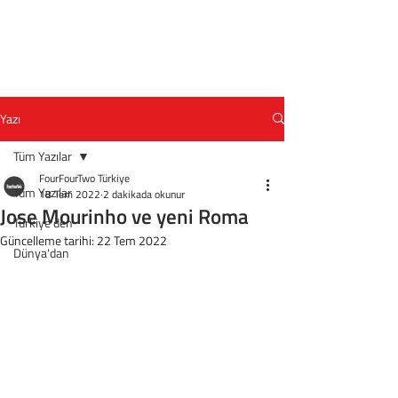
Yazı
Tüm Yazılar
FourFourTwo Türkiye
Tüm Yazılar
18 Tem 2022
2 dakikada okunur
Jose Mourinho ve yeni Roma
Türkiye'den
Güncelleme tarihi:
22 Tem 2022
Dünya'dan