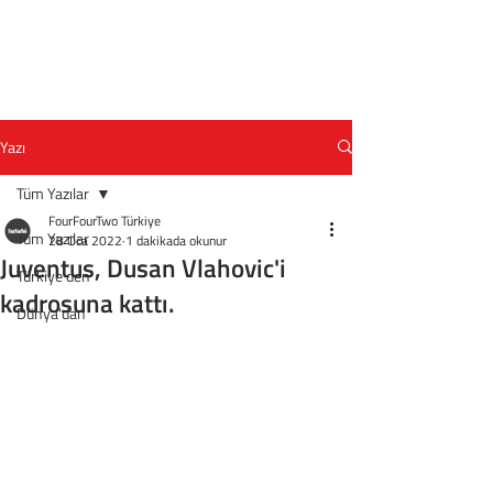
Yazı
Tüm Yazılar
FourFourTwo Türkiye
Tüm Yazılar
28 Oca 2022
1 dakikada okunur
Juventus, Dusan Vlahovic'i
Türkiye'den
kadrosuna kattı.
Dünya'dan