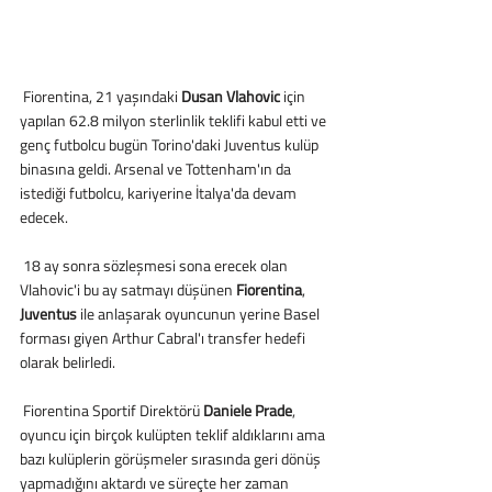
 Fiorentina, 21 yaşındaki 
Dusan Vlahovic
 için 
yapılan 62.8 milyon sterlinlik teklifi kabul etti ve 
genç futbolcu bugün Torino'daki Juventus kulüp 
binasına geldi. Arsenal ve Tottenham'ın da 
istediği futbolcu, kariyerine İtalya'da devam 
edecek.
 18 ay sonra sözleşmesi sona erecek olan 
Vlahovic'i bu ay satmayı düşünen 
Fiorentina
, 
Juventus
 ile anlaşarak oyuncunun yerine Basel 
forması giyen Arthur Cabral'ı transfer hedefi 
olarak belirledi. 
 Fiorentina Sportif Direktörü 
Daniele Prade
, 
oyuncu için birçok kulüpten teklif aldıklarını ama 
bazı kulüplerin görüşmeler sırasında geri dönüş 
yapmadığını aktardı ve süreçte her zaman 