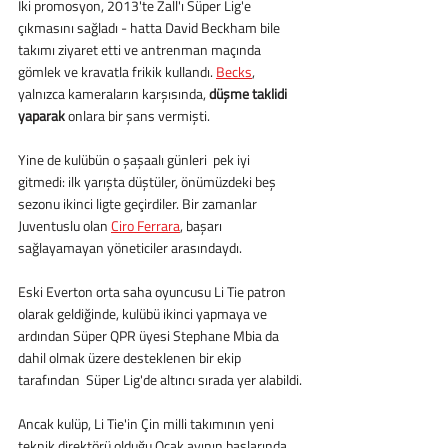
İki promosyon, 2013'te Zall'ı Süper Lig'e 
çıkmasını sağladı - hatta David Beckham bile 
takımı ziyaret etti ve antrenman maçında 
gömlek ve kravatla frikik kullandı. 
Becks
, 
yalnızca kameraların karşısında, 
düşme taklidi 
yaparak 
onlara bir şans vermişti.
Yine de kulübün o şaşaalı günleri  pek iyi 
gitmedi: ilk yarışta düştüler, önümüzdeki beş 
sezonu ikinci ligte geçirdiler. Bir zamanlar 
Juventuslu olan 
Ciro Ferrara
, başarı 
sağlayamayan yöneticiler arasındaydı.
Eski Everton orta saha oyuncusu Li Tie patron 
olarak geldiğinde, kulübü ikinci yapmaya ve 
ardından Süper QPR üyesi Stephane Mbia da 
dahil olmak üzere desteklenen bir ekip 
tarafından  Süper Lig'de altıncı sırada yer alabildi.
Ancak kulüp, Li Tie'in Çin milli takımının yeni 
teknik direktörü olduğu Ocak ayının başlarında 