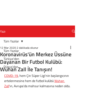
Yazı
Tüm Yazılar
12 Mar 2020
2 dakikada okunur
Tüm Yazılar
Koronavirüs'ün Merkez Üssüne
Türkiye'den
Dayanan Bir Futbol Kulübü:
Dünya'dan
Wuhan Zall İle Tanışın!
COVID-19
, hem Çin Süper Ligi'nin başlangıcının 
ertelenmesine hem de futbol kulübü 
Wuhan 
Zall
'ın, Avrupa'da mahsur kalmasına neden oldu.