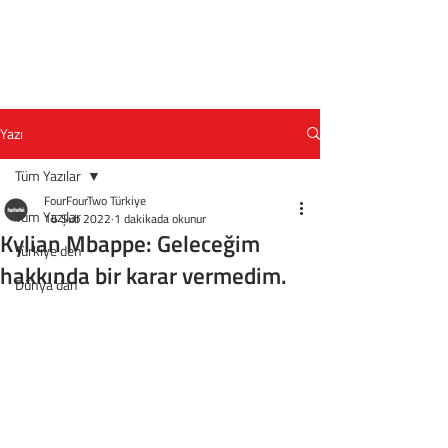
Yazı
Tüm Yazılar
FourFourTwo Türkiye
Tüm Yazılar
16 Şub 2022
1 dakikada okunur
Kylian Mbappe: Geleceğim
Türkiye'den
hakkında bir karar vermedim.
Dünya'dan