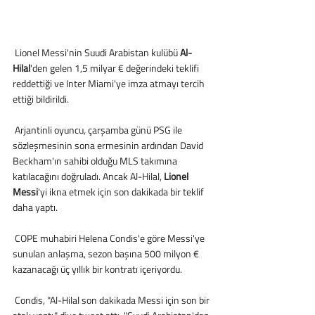
 Lionel Messi'nin Suudi Arabistan kulübü
 Al-
Hilal
'den gelen 1,5 milyar € değerindeki teklifi 
reddettiği ve Inter Miami'ye imza atmayı tercih 
ettiği bildirildi.
 Arjantinli oyuncu, çarşamba günü PSG ile 
sözleşmesinin sona ermesinin ardından David 
Beckham'ın sahibi olduğu MLS takımına 
katılacağını doğruladı. Ancak Al-Hilal, 
Lionel 
Messi
'yi ikna etmek için son dakikada bir teklif 
daha yaptı. 
 COPE muhabiri Helena Condis'e göre Messi'ye 
sunulan anlaşma, sezon başına 500 milyon € 
kazanacağı üç yıllık bir kontratı içeriyordu.
 Condis, "Al-Hilal son dakikada Messi için son bir 