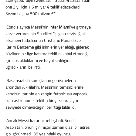
atak yaptı." diye tweet attı. "Suudi Arabistan'dan 
ona 3 yıl için 1.5 milyar € teklif edeceklerdi. 
Sezon başına 500 milyon €."
 Condis ayrıca Messi'nin
 Inter Miami
'ye gitmeye 
karar vermesinin Suudileri "çılgına çevirdiğini", 
efsanevi futbolcunun Cristiano Ronaldo ve 
Karim Benzema gibi isimlerin yer aldığı; giderek 
büyüyen bir lige katılma teklifini kabul etmediği 
için şok olduklarını ve hayal kırıklığına 
uğradıklarını belirtti.
 Başarısızlıkla sonuçlanan görüşmelerin 
ardından Al-Hilal'in; Messi'nin temsilcilerine, 
kendisini tarihin en zengin futbolcusu yapacak 
olan astronomik teklifin bir yıl sonra aynı 
seviyede olmayacağını belirttiği bildirildi.
 Ancak Messi kararını netleştirdi. Suudi 
Arabistan, onun için hiçbir zaman olası bir adres 
gibi görünmedi. 35 yaşındaki oyuncu, 