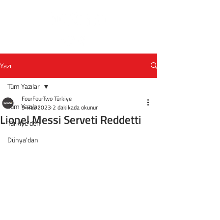
Yazı
Tüm Yazılar
FourFourTwo Türkiye
Tüm Yazılar
9 Haz 2023
2 dakikada okunur
Lionel Messi Serveti Reddetti
Türkiye'den
Dünya'dan