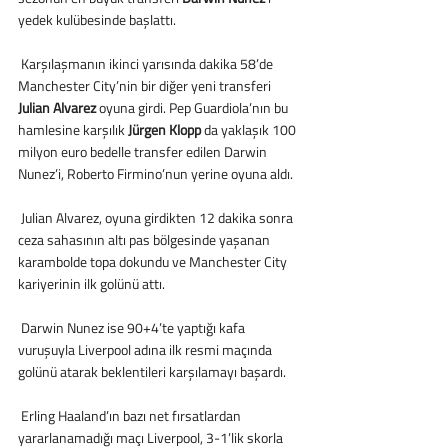
yedek kulübesinde başlattı.
 Karşılaşmanın ikinci yarısında dakika 58’de 
Manchester City’nin bir diğer yeni transferi 
Julian Alvarez
 oyuna girdi. Pep Guardiola’nın bu 
hamlesine karşılık 
Jürgen Klopp
 da yaklaşık 100 
milyon euro bedelle transfer edilen Darwin 
Nunez’i, Roberto Firmino’nun yerine oyuna aldı.
 Julian Alvarez, oyuna girdikten 12 dakika sonra 
ceza sahasının altı pas bölgesinde yaşanan 
karambolde topa dokundu ve Manchester City 
kariyerinin ilk golünü attı.
 Darwin Nunez ise 90+4’te yaptığı kafa 
vuruşuyla Liverpool adına ilk resmi maçında 
golünü atarak beklentileri karşılamayı başardı.
 Erling Haaland’ın bazı net fırsatlardan 
yararlanamadığı maçı Liverpool, 3-1’lik skorla 