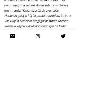
resmi maçında golünü atmasından son derece 
memnundu: 
“Onlar özel türde oyuncular. 
Herkesin gol için küçük pozitif ayrıntılara ihtiyacı 
var. Bugün Nunez’in attığı gol pastanın üzerine 
kremayı koydu. Çocukların onun için ne kadar 
mutlu olduğunu yüzlerinden bile 
görebiliyordunuz.”
Dünya'dan
Son Yazılar
Hepsini Gör