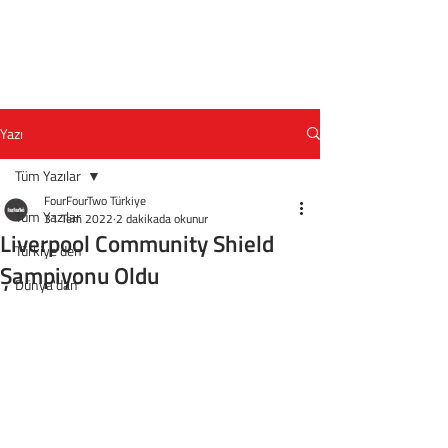
Yazı
Tüm Yazılar
FourFourTwo Türkiye
Tüm Yazılar
31 Tem 2022
2 dakikada okunur
Liverpool Community Shield
Türkiye'den
Şampiyonu Oldu
Dünya'dan