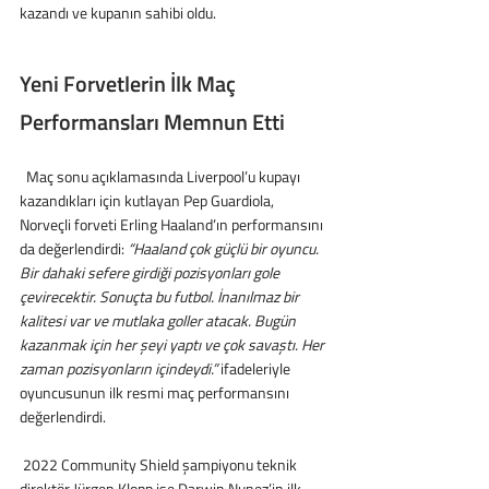
kazandı ve kupanın sahibi oldu.
Yeni Forvetlerin İlk Maç 
Performansları Memnun Etti
  Maç sonu açıklamasında Liverpool’u kupayı 
kazandıkları için kutlayan Pep Guardiola, 
Norveçli forveti Erling Haaland’ın performansını 
da değerlendirdi: 
“Haaland çok güçlü bir oyuncu. 
Bir dahaki sefere girdiği pozisyonları gole 
çevirecektir. Sonuçta bu futbol. İnanılmaz bir 
kalitesi var ve mutlaka goller atacak. Bugün 
kazanmak için her şeyi yaptı ve çok savaştı. Her 
zaman pozisyonların içindeydi.”
 ifadeleriyle 
oyuncusunun ilk resmi maç performansını 
değerlendirdi.
 2022 Community Shield şampiyonu teknik 
direktör Jürgen Klopp ise Darwin Nunez’in ilk 