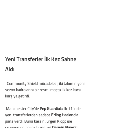
Yeni Transferler İlk Kez Sahne 
Aldı
  Community Shield mücadelesi, iki takımın yeni 
sezon kadrolarını bir resmi maçta ilk kez karşı 
karşıya getirdi.
 Manchester City’de 
Pep Guardiola
 ilk 11’inde 
yeni transferlerden sadece 
Erling Haaland
’a 
şans verdi. Buna karşın Jürgen Klopp ise 
sezonun en büyük transferi 
Darwin Nunez
’i 