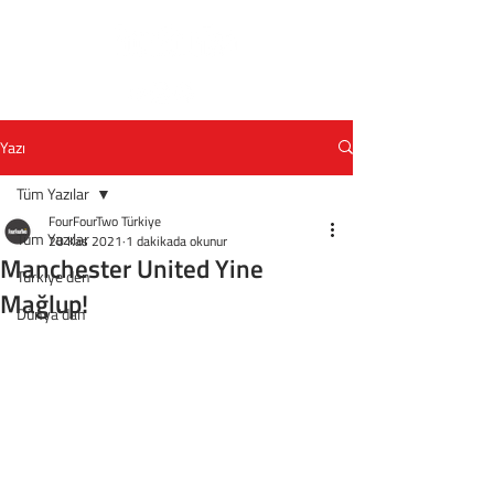
Yazı
Tüm Yazılar
FourFourTwo Türkiye
Tüm Yazılar
20 Kas 2021
1 dakikada okunur
Manchester United Yine
Türkiye'den
Mağlup!
Dünya'dan