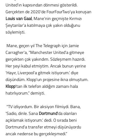
United’ın kapısından dönmesi gösterildi. 
Gerçekten de 2020’de FourFourTwo’ya konuşan 
Louis van Gaal
, Mane’nin geçmişte Kırmızı 
Şeytanlar’a katılmaya çok yakın olduğunu 
söylemişti.
 Mane, geçen yıl The Telegraph için Jamie 
Carragher'a, "Manchester United'a gitmeye 
gerçekten çok yakındım. Sözleşmem hazırdı. 
Her şeyi kabul etmiştim. Ancak bunun yerine 
'Hayır, Liverpool'a gitmek istiyorum.' diye 
düşündüm. Klopp'un projesine ikna olmuştum.
Klopp
'tan ilk telefon aldığım zamanı hala 
hatırlıyorum.” demişti.
 "TV izliyordum. Bir aksiyon filmiydi. Bana, 
'Sadio, dinle. Sana 
Dortmund
'da olanları 
açıklamak istiyorum.' dedi. O sırada beni 
Dortmund'a transfer etmeyi düşünüyordu 
ancak nedense bu gerçekleşmedi.”