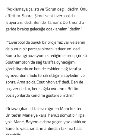
 "Açıklamaya çalıştı ve 'Sorun değil.' dedim. Onu 
affettim. Sonra 'Şimdi seni Liverpool'da 
istiyorum.' dedi. Ben de 'Tamam, Dortmund’u 
geride bırakıp geleceğe odaklanalım.’ dedim.”
 "'Liverpool'da büyük bir projemiz var ve senin 
de bunun bir parçası olmanı istiyorum' dedi. 
Sonra hangi pozisyonu istediğimi sordu, çünkü 
Southampton'da sağ tarafta oynadığımı 
görebiliyordu ve ben de eskiden sağ tarafta 
oynuyordum. Solu tercih ettiğimi söyledim ve 
sonra 'Ama solda Coutinho var!' dedi. Ben de 
boş ver dedim, ben sağda oynarım. Bütün 
pozisyonlarda kendimi gösterebilirdim."
 Ortaya çıkan iddialara rağmen Manchester 
United’ın Mane’ye karşı henüz somut bir ilgisi 
yok. Mane, 
Bayern
'e daha geçen yaz katıldı ve 
Sane ile yaşananların ardından takıma hala 
dönebilir.