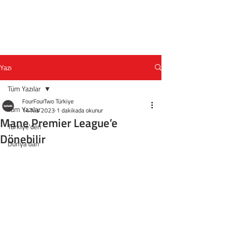
Yazı
Tüm Yazılar
FourFourTwo Türkiye
Tüm Yazılar
14 Nis 2023
1 dakikada okunur
Mane Premier League’e
Türkiye'den
Dönebilir
Dünya'dan