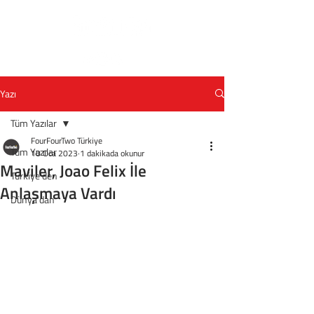
Yazı
Tüm Yazılar
FourFourTwo Türkiye
Tüm Yazılar
10 Oca 2023
1 dakikada okunur
Maviler, Joao Felix İle
Türkiye'den
Anlaşmaya Vardı
Dünya'dan