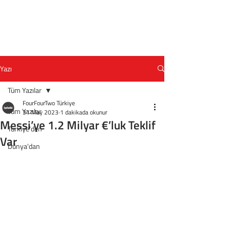
Yazı
Tüm Yazılar
FourFourTwo Türkiye
Tüm Yazılar
31 May 2023
1 dakikada okunur
Messi’ye 1.2 Milyar €’luk Teklif
Türkiye'den
Var
Dünya'dan