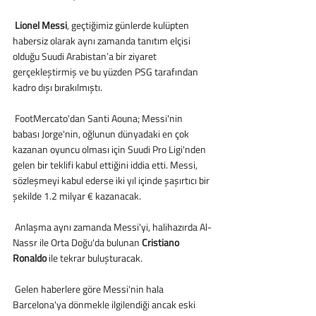
Lionel Messi
, geçtiğimiz günlerde kulüpten 
habersiz olarak aynı zamanda tanıtım elçisi 
olduğu Suudi Arabistan’a bir ziyaret 
gerçekleştirmiş ve bu yüzden PSG tarafından 
kadro dışı bırakılmıştı.
 FootMercato'dan Santi Aouna; Messi'nin 
babası Jorge'nin, oğlunun dünyadaki en çok 
kazanan oyuncu olması için Suudi Pro Ligi'nden 
gelen bir teklifi kabul ettiğini iddia etti. Messi, 
sözleşmeyi kabul ederse iki yıl içinde şaşırtıcı bir 
şekilde 1.2 milyar € kazanacak.
 Anlaşma aynı zamanda Messi'yi, halihazırda Al-
Nassr ile Orta Doğu'da bulunan 
Cristiano 
Ronaldo 
ile tekrar buluşturacak.
 Gelen haberlere göre Messi'nin hala 
Barcelona'ya dönmekle ilgilendiği ancak eski 