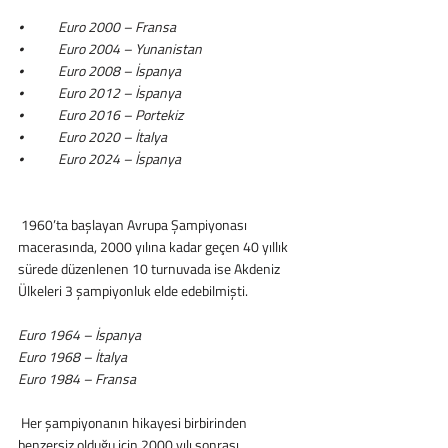
⦁	Euro 2000 – Fransa
⦁	Euro 2004 – Yunanistan
⦁	Euro 2008 – İspanya
⦁	Euro 2012 – İspanya
⦁	Euro 2016 – Portekiz
⦁	Euro 2020 – İtalya
⦁	Euro 2024 – İspanya
 1960’ta başlayan Avrupa Şampiyonası 
macerasında, 2000 yılına kadar geçen 40 yıllık 
sürede düzenlenen 10 turnuvada ise Akdeniz 
Ülkeleri 3 şampiyonluk elde edebilmişti.
Euro 1964 – İspanya
Euro 1968 – İtalya
Euro 1984 – Fransa
 Her şampiyonanın hikayesi birbirinden 
benzersiz olduğu için 2000 yılı sonrası 