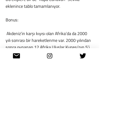
eklenince tablo tamamlanıyor.
Bonus:
 Akdeniz’in karşı kıyısı olan Afrika’da da 2000 
yılı sonrası bir hareketlenme var. 2000 yılından 
sonra oynanan 12 Afrika Uluslar Kupası’nın 5’i 
Akdeniz kıyıları olan Mısır ve Cezayir'e giderken 
(%42), 2000 yılından önceki 22 turnuvada bu 
sayı yine 5 olarak dikkat çekiyor. (%22)
 Afrika Kulüpler Şampiyonlar Ligi’nde ise durum 
daha da radikalleşiyor, 2000 yılından sonra 
gerçekleşen 25 turnuvanın 18’i Akdeniz 
kıyılarına gitmiş.
11 Mısır
4  Tunus
2  Fas
1  Cezayir