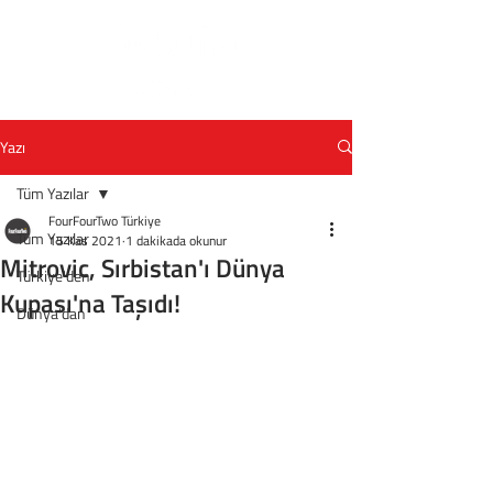
Yazı
Tüm Yazılar
FourFourTwo Türkiye
Tüm Yazılar
15 Kas 2021
1 dakikada okunur
Mitrovic, Sırbistan'ı Dünya
Türkiye'den
Kupası'na Taşıdı!
Dünya'dan