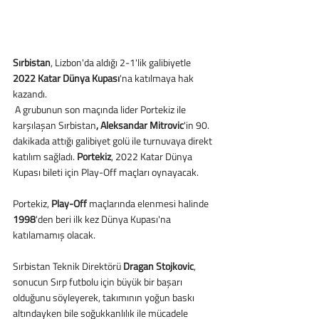
Sırbistan
, Lizbon'da aldığı 2-1'lik galibiyetle 
2022 Katar Dünya Kupası
'na katılmaya hak 
kazandı. 
 A grubunun son maçında lider Portekiz ile 
karşılaşan Sırbistan
, Aleksandar Mitrovic
'in 90. 
dakikada attığı galibiyet golü ile turnuvaya direkt 
katılım sağladı. 
Portekiz
, 2022 Katar Dünya 
Kupası bileti için Play-Off maçları oynayacak.
Portekiz, 
Play-Off
 maçlarında elenmesi halinde 
1998
'den beri ilk kez Dünya Kupası'na 
katılamamış olacak. 
Sırbistan Teknik Direktörü 
Dragan Stojkovic
, 
sonucun Sırp futbolu için büyük bir başarı 
olduğunu söyleyerek, takımının yoğun baskı 
altındayken bile soğukkanlılık ile mücadele 