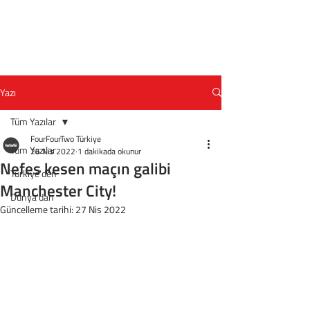
Yazı
Tüm Yazılar
FourFourTwo Türkiye
Tüm Yazılar
26 Nis 2022
1 dakikada okunur
Nefes kesen maçın galibi
Türkiye'den
Manchester City!
Dünya'dan
Güncelleme tarihi:
27 Nis 2022