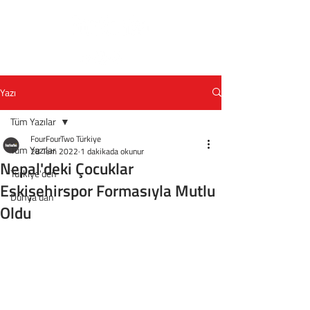
Yazı
Tüm Yazılar
FourFourTwo Türkiye
Tüm Yazılar
28 Tem 2022
1 dakikada okunur
Nepal'deki Çocuklar
Türkiye'den
Eskişehirspor Formasıyla Mutlu
Dünya'dan
Oldu