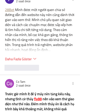
2 saat önce
28Bet
 Mình được một người quen chia sẻ 
đường dẫn đến website này nên cũng dành thời 
gian vào xem thử. Mình chủ yếu quan sát giao 
diện và cách các chuyên mục được sắp xếp hơn 
là tìm hiểu chi tiết từng nội dung. Theo cảm 
nhận của mình, bố cục khá gọn gàng, thông tin 
hiển thị rõ ràng nên việc theo dõi khá thuận 
tiện. Trong quá trình trải nghiệm, website phản 
hồi nhanh, hoạt động ổn định…
Daha Fazla Göster
Beğen
Yanıtla
Co Tam
2 saat önce
Trước giờ mình ít để ý mấy nền tảng kiểu này, 
nhưng tình cờ thấy 
fly88
 nên vào xem thử giao 
diện như thế nào. Điểm mình thấy ổn là cách họ 
trình bày khá thoáng mắt, không nhồi quá 