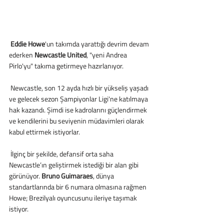
Eddie Howe
'un takımda yarattığı devrim devam 
ederken 
Newcastle United
, "yeni Andrea 
Pirlo'yu" takıma getirmeye hazırlanıyor.
 Newcastle, son 12 ayda hızlı bir yükseliş yaşadı 
ve gelecek sezon Şampiyonlar Ligi'ne katılmaya 
hak kazandı. Şimdi ise kadrolarını güçlendirmek 
ve kendilerini bu seviyenin müdavimleri olarak 
kabul ettirmek istiyorlar.
 İlginç bir şekilde, defansif orta saha 
Newcastle’ın geliştirmek istediği bir alan gibi 
görünüyor. 
Bruno Guimaraes
, dünya 
standartlarında bir 6 numara olmasına rağmen 
Howe; Brezilyalı oyuncusunu ileriye taşımak 
istiyor.