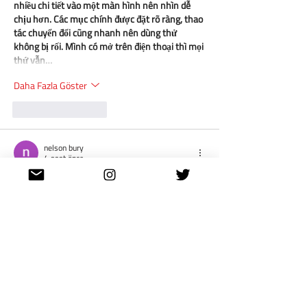
nhiều chi tiết vào một màn hình nên nhìn dễ 
chịu hơn. Các mục chính được đặt rõ ràng, thao 
tác chuyển đổi cũng nhanh nên dùng thử 
không bị rối. Mình có mở trên điện thoại thì mọi 
thứ vẫn…
Daha Fazla Göster
Beğen
Yanıtla
nelson bury
4 saat önce
ku bet
 Mình cũng có dịp mở vào xem thử 
website này sau khi thấy được chia sẻ trong 
một vài bài viết, chủ yếu để tham khảo cách họ 
thiết kế giao diện và sắp xếp các nội dung. Điều 
mình chú ý đầu tiên là tổng thể được trình bày 
khá hài hòa, bố cục rõ ràng và các phần thông 
tin được phân bổ theo từng khu vực hợp lý nên 
khi theo dõi không tạo cảm giác…
Daha Fazla Göster