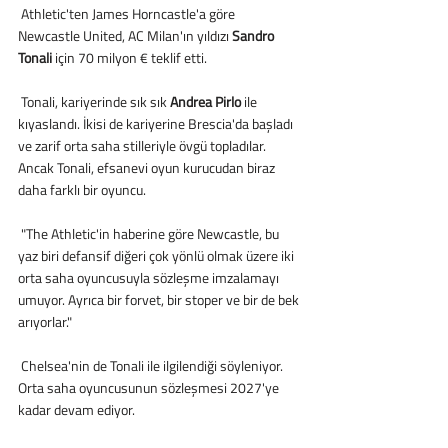
 Athletic'ten James Horncastle'a göre 
Newcastle United, AC Milan'ın yıldızı 
Sandro 
Tonali
 için 70 milyon € teklif etti.
 Tonali, kariyerinde sık sık 
Andrea Pirlo 
ile 
kıyaslandı. İkisi de kariyerine Brescia'da başladı 
ve zarif orta saha stilleriyle övgü topladılar. 
Ancak Tonali, efsanevi oyun kurucudan biraz 
daha farklı bir oyuncu.
 "The Athletic'in haberine göre Newcastle, bu 
yaz biri defansif diğeri çok yönlü olmak üzere iki 
orta saha oyuncusuyla sözleşme imzalamayı 
umuyor. Ayrıca bir forvet, bir stoper ve bir de bek 
arıyorlar." 
 Chelsea'nin de Tonali ile ilgilendiği söyleniyor. 
Orta saha oyuncusunun sözleşmesi 2027'ye 
kadar devam ediyor.