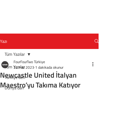
Yazı
Tüm Yazılar
FourFourTwo Türkiye
Tüm Yazılar
22 Haz 2023
1 dakikada okunur
Newcastle United İtalyan
Türkiye'den
Maestro’yu Takıma Katıyor
Dünya'dan