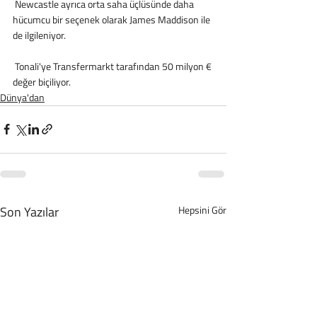
 Newcastle ayrıca orta saha üçlüsünde daha 
hücumcu bir seçenek olarak James Maddison ile 
de ilgileniyor. 
 Tonali'ye Transfermarkt tarafından 50 milyon € 
değer biçiliyor.
Dünya'dan
Son Yazılar
Hepsini Gör