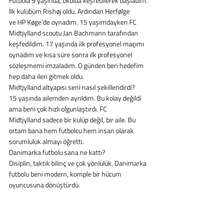
Futbola 9 yaşında, okulda keşfedilerek başladım. 
İlk kulübüm Rishøj oldu. Ardından Herfølge
ve HP Køge’de oynadım. 15 yaşımdayken FC 
Midtjylland scoutu Jan Bachmann tarafından
keşfedildim. 17 yaşında ilk profesyonel maçımı 
oynadım ve kısa süre sonra ilk profesyonel
sözleşmemi imzaladım. O günden beri hedefim 
hep daha ileri gitmek oldu.
Midtjylland altyapısı seni nasıl şekillendirdi?
15 yaşında ailemden ayrıldım. Bu kolay değildi 
ama beni çok hızlı olgunlaştırdı. FC
Midtjylland sadece bir kulüp değil, bir aile. Bu 
ortam bana hem futbolcu hem insan olarak
sorumluluk almayı öğretti.
Danimarka futbolu sana ne kattı?
Disiplin, taktik bilinç ve çok yönlülük. Danimarka 
futbolu beni modern, komple bir hücum
oyuncusuna dönüştürdü.