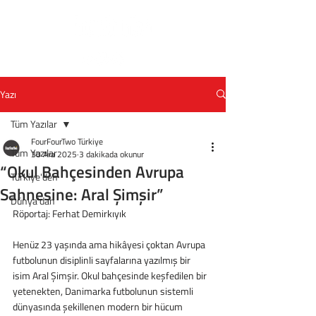
Yazı
Tüm Yazılar
FourFourTwo Türkiye
Tüm Yazılar
30 Ara 2025
3 dakikada okunur
“Okul Bahçesinden Avrupa
Türkiye'den
Sahnesine: Aral Şimşir”
Dünya'dan
Röportaj: Ferhat Demirkıyık
Henüz 23 yaşında ama hikâyesi çoktan Avrupa 
futbolunun disiplinli sayfalarına yazılmış bir
isim Aral Şimşir. Okul bahçesinde keşfedilen bir 
yetenekten, Danimarka futbolunun sistemli
dünyasında şekillenen modern bir hücum 