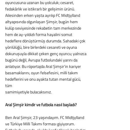
oyuncusuna uzanan bu yolculuk; cesaret,
fedakârlık ve istikrarlı bir gelişimin ürünü. 
Ailesinden erken yaşta ayrılıp FC Midtjylland
altyapısında olgunlaşan Şimşir, bugün hem 
kulüp seviyesinde rekabetin tam merkezinde
hem de ay-yıldızlı forma hayalini somut 
hedeflere dönüştürmüş durumda. Sahadaki çok
yönlülüğü, bire birlerdeki cesareti ve oyuna 
dokunuşuyla dikkat çeken genç oyuncu; yalnızca
bugünü değil, Avrupa futbolundaki yarını da 
anlatıyor. Bu röportajda Aral Şimşir’in kariyer
basamaklarını, oyun felsefesini, milli takım 
hedeflerini ve onu ayakta tutan mental gücü, 
tüm
samimiyetiyle bulacaksınız.
Aral Şimşir kimdir ve futbola nasıl başladı?
Ben Aral Şimşir, 23 yaşındayım. FC Midtjylland 
ve Türkiye Milli Takımı forması giyiyorum.