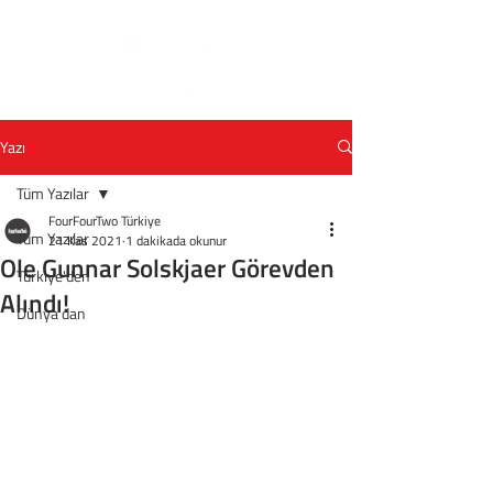
Yazı
Tüm Yazılar
FourFourTwo Türkiye
Tüm Yazılar
21 Kas 2021
1 dakikada okunur
Ole Gunnar Solskjaer Görevden
Türkiye'den
Alındı!
Dünya'dan