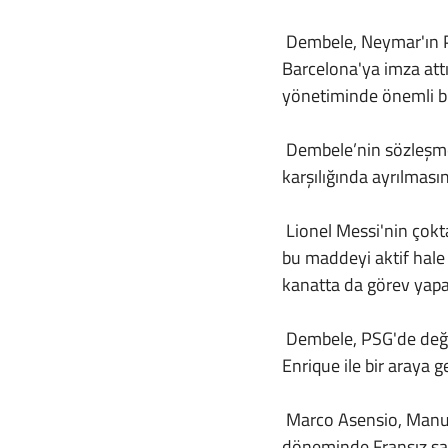
 Dembele, Neymar'ın PSG'ye gitmesinin ardından 2017 yılında Borussia Dortmund'dan 
Barcelona'ya imza attı
yönetiminde önemli bir
 Dembele’nin sözleşmesi, önümüzdeki yaz sona erecek ve bu ayın sonundan önce 50 milyon € 
karşılığında ayrılması
 Lionel Messi'nin çok
bu maddeyi aktif hale 
kanatta da görev yapa
 Dembele, PSG'de değişikliklerin yaşandığı bir yaz döneminde, Barcelona'dan eski patronu Luis 
Enrique ile bir araya g
 Marco Asensio, Manuel Ugarte, Lucas Hernandez, Cher Ndour ve Lee Kang-in bu transfer 
döneminde Fransız şam