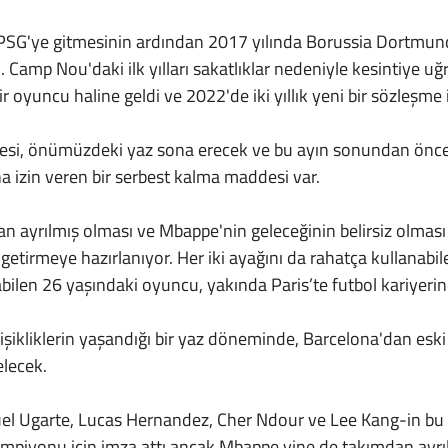
. Camp Nou'daki ilk yılları sakatlıklar nedeniyle kesintiye uğ
 oyuncu haline geldi ve 2022'de iki yıllık yeni bir sözleşme 
na izin veren bir serbest kalma maddesi var.
tan ayrılmış olması ve Mbappe'nin geleceğinin belirsiz olmas
getirmeye hazırlanıyor. Her iki ayağını da rahatça kullanabile
bilen 26 yaşındaki oyuncu, yakında Paris’te futbol kariyerin
elecek.
piyonu için imza attı ancak Mbappe yine de takımdan ayrıla