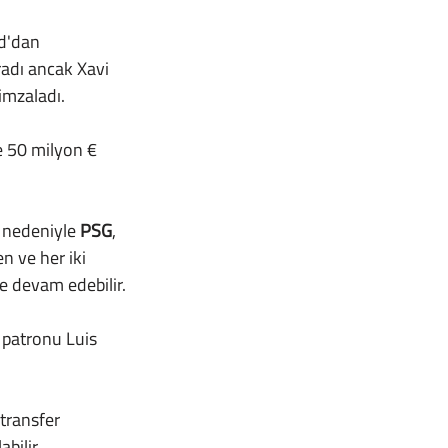
radı ancak Xavi 
imzaladı.
ı nedeniyle
 PSG
, 
n ve her iki 
e devam edebilir.
bilir.