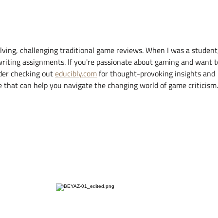
Real Madrid’de Yeni Galactico
White
Olise mi? Pérez’den 150 Milyon
Old
Euroluk Hamle
olving, challenging traditional game reviews. When I was a student,
writing assignments. If you're passionate about gaming and want t
der checking out 
educibly.com
 for thought-provoking insights and 
ce that can help you navigate the changing world of game criticism.