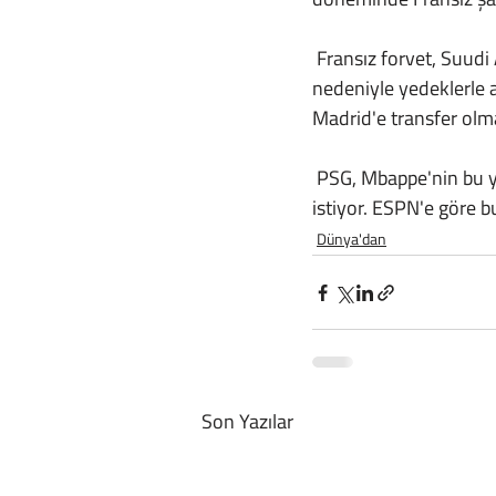
 Fransız forvet, Suudi Arabistan'dan gelen büyük teklifin ardından kulüple yaşadığı anlaşmazlık 
nedeniyle yedeklerle 
Madrid'e transfer olmak
 PSG, Mbappe'nin bu yaz bir ücret karşılığında ayrılmasını ya da yeni bir sözleşme imzalamasını 
istiyor. ESPN'e göre 
Dünya'dan
Son Yazılar