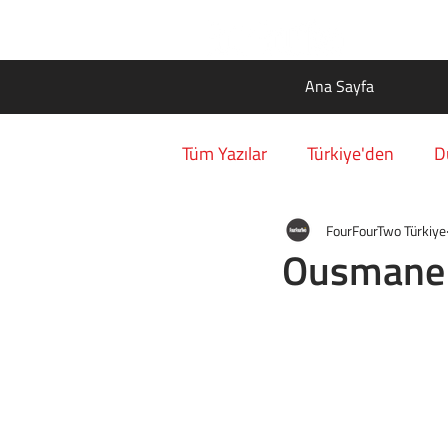
Ana Sayfa
Tüm Yazılar
Türkiye'den
D
FourFourTwo Türkiye
Ousmane 