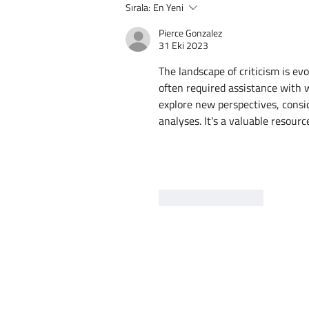
İngiltere Rahatladı: Tuchel’den
Sırala:
En Yeni
Harry Kane Açıklaması
Pierce Gonzalez
31 Eki 2023
The landscape of criticism is ev
often required assistance with 
explore new perspectives, consi
analyses. It's a valuable resour
Beğen
Yanıtla