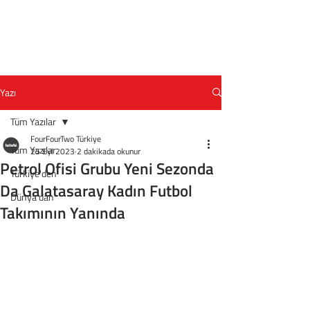
Yazı
Tüm Yazılar
FourFourTwo Türkiye
Tüm Yazılar
25 Eyl 2023
2 dakikada okunur
Petrol Ofisi Grubu Yeni Sezonda
Türkiye'den
Da Galatasaray Kadın Futbol
Dünya'dan
Takımının Yanında