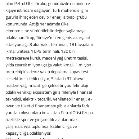
olan Petrol Ofisi Grubu, günümüzde on binlerce 
kişiye istihdam sağlayan, Türk mühendisliğini 
gururla ihraç eden dev bir enerji altyapı grubu 
konumunda. Attığı her adımda ülke 
ekonomisine sürdürülebilir değer sağlamaya 
odaklanan Grup, Türkiye’nin en geniş akaryakıt 
istasyon ağı, 8 akaryakıt terminali, 18 havaalanı 
ikmal ünitesi, 1 LPG terminali, 120 bin 
metrekareye kurulu madeni yağ üretim tesisi, 
yılda çeyrek milyon uçağa yakıt ikmali, 1 milyon 
metreküplük deniz yakıtı depolama kapasitesi 
ile sektöre liderlik ediyor; 5 kıtada 37 ülkeye 
madeni yağ ihracatı gerçekleştiriyor. Teknoloji 
odaklı yenilikçi ekosistem girişimleriyle finansal 
teknoloji, elektrik tedariki, yenilenebilir enerji, e-
oyun ve tüketici finansmanı gibi alanlarda fark 
yaratan oluşumlara imza atan Petrol Ofisi Grubu 
özellikle spor ve girişimcilik alanlarındaki 
çalışmalarıyla toplumsal katılımcılığa ve 
kapsayıcılığa odaklanıyor.  