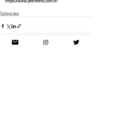
https://www.petrolofisi.com.tr/  
Türkiye'den
Son Yazılar
Hepsini Gör