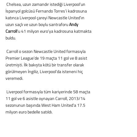
 Chelsea, uzun zamandır istediği Liverpool’un 
İspanyol golcüsü Fernando Torres’i kadrosuna 
katınca Liverpool çareyi Newcastle United’ın 
uzun saçlı ve uzun boylu santraforu 
Andy 
Carroll
’u 41 milyon euro’ya kadrosuna katmakta 
buldu. 
 Carroll o sezon Newcastle United formasıyla 
Premier League’de 19 maçta 11 gol ve 8 asist 
üretmişti. İlk bakışta kötü bir transfer olarak 
görülmeyen İngiliz, Liverpool’da isteneni hiç 
veremedi. 
 Liverpool formasıyla tüm kariyerinde 58 maçta 
11 gol ve 6 asistle oynayan Carroll, 2013/14 
sezonunun başında West Ham United’a 17.5 
milyon euro bedelle satıldı. 