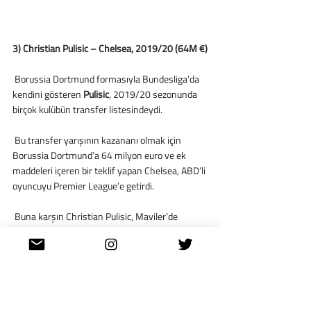
3) Christian Pulisic – Chelsea, 2019/20 (64M €) 
 Borussia Dortmund formasıyla Bundesliga’da 
kendini gösteren 
Pulisic
, 2019/20 sezonunda 
birçok kulübün transfer listesindeydi.
 Bu transfer yarışının kazananı olmak için 
Borussia Dortmund’a 64 milyon euro ve ek 
maddeleri içeren bir teklif yapan Chelsea, ABD’li 
oyuncuyu Premier League’e getirdi.
 Buna karşın Christian Pulisic, Maviler’de 
beklentileri hiçbir zaman tam manasıyla 
karşılayamadı. Londra ekibiyle şu ana kadar 135 
maça çıkan Pulisic, 26 gol atıp 11 asist yapabildi.
 Pulisic an itibariyle kariyerini Chelsea’de 
sürdürmeye devam ediyor.