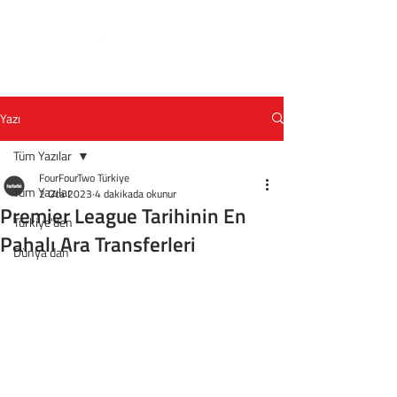
Yazı
Tüm Yazılar
FourFourTwo Türkiye
Tüm Yazılar
2 Oca 2023
4 dakikada okunur
Premier League Tarihinin En
Türkiye'den
Pahalı Ara Transferleri
Dünya'dan