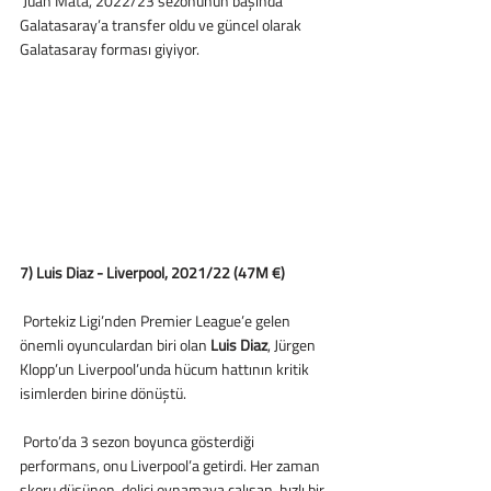
 Juan Mata, 2022/23 sezonunun başında 
Galatasaray’a transfer oldu ve güncel olarak 
Galatasaray forması giyiyor. 
7) Luis Diaz - Liverpool, 2021/22 (47M €)
 Portekiz Ligi’nden Premier League’e gelen 
önemli oyunculardan biri olan 
Luis Diaz
, Jürgen 
Klopp’un Liverpool’unda hücum hattının kritik 
isimlerden birine dönüştü. 
 Porto’da 3 sezon boyunca gösterdiği 
performans, onu Liverpool’a getirdi. Her zaman 
skoru düşünen, delici oynamaya çalışan, hızlı bir 