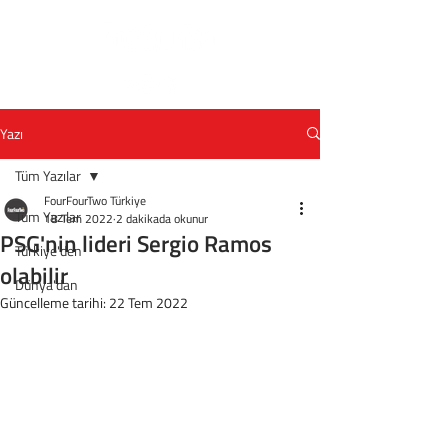
Yazı
Tüm Yazılar
FourFourTwo Türkiye
Tüm Yazılar
18 Tem 2022
2 dakikada okunur
PSG'nin lideri Sergio Ramos
Türkiye'den
olabilir
Dünya'dan
Güncelleme tarihi:
22 Tem 2022