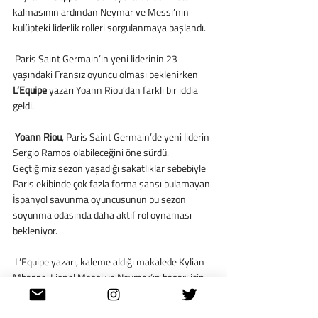
kalmasının ardından Neymar ve Messi’nin 
kulüpteki liderlik rolleri sorgulanmaya başlandı.
 Paris Saint Germain’in yeni liderinin 23 
yaşındaki Fransız oyuncu olması beklenirken 
L’Equipe
 yazarı Yoann Riou’dan farklı bir iddia 
geldi.
 Yoann Riou
, Paris Saint Germain’de yeni liderin 
Sergio Ramos olabileceğini öne sürdü. 
Geçtiğimiz sezon yaşadığı sakatlıklar sebebiyle 
Paris ekibinde çok fazla forma şansı bulamayan 
İspanyol savunma oyuncusunun bu sezon 
soyunma odasında daha aktif rol oynaması 
bekleniyor.
 L’Equipe yazarı, kaleme aldığı makalede Kylian 
Mbappe, Lionel Messi ve Neymar’ın başarı için 
Sergio Ramos
’un liderliğini kabul etmeleri 
gerektiğini savunarak: 
“Sergio Ramos, kulüpteki 