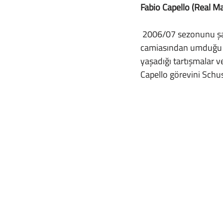
Fabio Capello (Real M
 2006/07 sezonunu şampiyon olarak tamamlamasına rağmen Fabio Capello, Real Madrid 
camiasından umduğu de
yaşadığı tartışmalar v
Capello görevini Schus