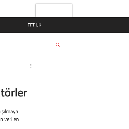
Giriş Yap
FFT UK
törler
n verilen 