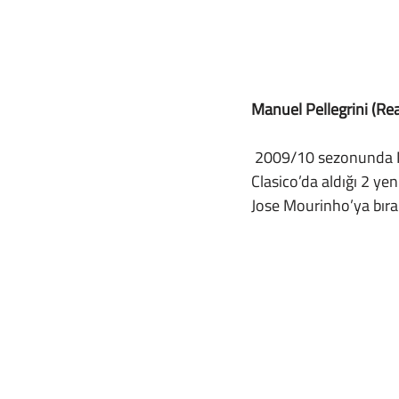
Manuel Pellegrini (Re
 2009/10 sezonunda Manuel Pellegrini,  La Liga’da sezonu 93 puan ile ikinci bitirmişti. El 
Clasico’da aldığı 2 yen
Jose Mourinho’ya bır