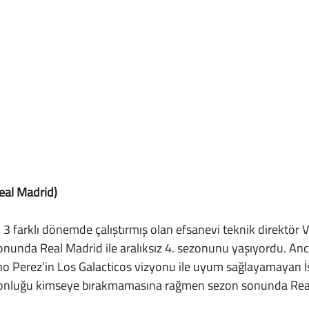
eal Madrid)
unda Real Madrid ile aralıksız 4. sezonunu yaşıyordu. An
no Perez’in Los Galacticos vizyonu ile uyum sağlayamayan İ
iyonluğu kimseye bırakmamasına rağmen sezon sonunda Rea