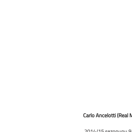
Carlo Ancelotti (Real 
 2014/15 sezonunu 92 puan ile La Liga’da ikinci bitiren Carlo Ancelotti yönetimindeki Real 