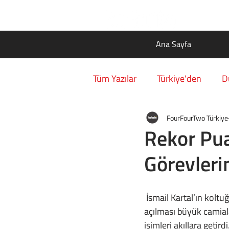
Ana Sayfa
Tüm Yazılar
Türkiye'den
D
FourFourTwo Türkiye
Rekor Pu
Görevleri
 İsmail Kartal’ın koltuğunun 99 puan almasına rağmen Aziz Yıldırım tarafından tartışılmaya 
açılması büyük camiala
isimleri akıllara getirdi.