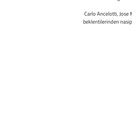
 Carlo Ancelotti, Jose Mourinho, Spalletti ve Del Bosque gibi efsanevi isimler camialarının büyük 
beklentilerinden nasipl