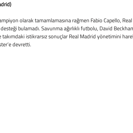
adrid)
steği bulamadı. Savunma ağırlıklı futbolu, David Beckham g
e takımdaki istikrarsız sonuçlar Real Madrid yönetimini harek
ter’e devretti.