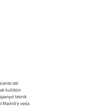
cak kulübün 
spanyol teknik 
l Madrid’e veda 