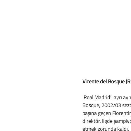
Vicente del Bosque (R
 Real Madrid’i ayrı ayrı 3 farklı dönemde çalıştırmış olan efsanevi teknik direktör Vicente del 
Bosque, 2002/03 sezon
başına geçen Florenti
direktör, ligde şamp
etmek zorunda kaldı.