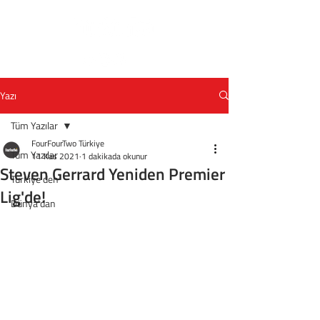
Yazı
Tüm Yazılar
FourFourTwo Türkiye
Tüm Yazılar
11 Kas 2021
1 dakikada okunur
Steven Gerrard Yeniden Premier
Türkiye'den
Lig'de!
Dünya'dan