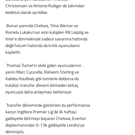
Christensen ve Antonio Rudiger de takımdan 
bedelsiz olarak ayrıldılar.
 Bunun yanında Chelsea, Timo Werner ve 
Romelu Lukaku’nun eski kulüpleri RB Leipzig ve 
Inter’e dönmeleriyle sadece savunma hattında 
değil hücum hattında da kritik oyuncularını 
kaybetti.
 Thomas Tuchel’in ekibi giden oyuncularının 
yerini Marc Cucurella, Raheem Sterling ve 
Kalidou Koulibaly gibi isimlerle doldursa da 
kulübün transfer dönemi bitmeden birkaç 
oyuncuyla daha anlaşması bekleniyor.
 Transfer döneminde gösterilen bu performansa 
karşın İngiltere Premier Lig’de ilk haftayı 
galibiyetle bitirmeyi başaran Chelsea, Everton 
deplasmanından 0-1’lik galibiyetle Londra’ya 
dönmüştü.