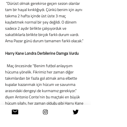
 “Dürüst olmak gerekirse geçen sezon olanlar 
tam bir hayal kırıklığıydı. Çünkü benim için aynı 
takıma 2 hafta içinde üst üste 3 maç 
kaybetmek normal bir şey değildi. O dönem 
sadece 2 aydır birlikte çalışıyorduk ve 
sakatlıklarla birlikte birçok farklı durum vardı. 
Ama Pazar günü durum tamamen farklı olacak.”
Harry Kane Londra Derbilerine Damga Vurdu
  Maç öncesinde “Benim futbol anlayışım 
hücuma yönelik. Fikrimiz her zaman diğer 
takımlardan bir fazla gol atmak ama elbette 
kupalar kazanmak için hücum ve savunma 
arasındaki dengeyi de kurmamız gerekiyor.” 
diyen Antonio Conte’nin bu maçtaki en büyük 
hücum silahı, her zaman olduğu gibi Harry Kane 
olacak.
 Londra derbilerinde etkileyici bir istatistiğe 