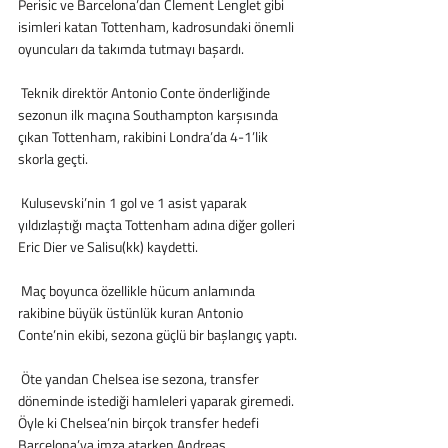
Perisic ve Barcelona’dan Clement Lenglet gibi 
isimleri katan Tottenham, kadrosundaki önemli 
oyuncuları da takımda tutmayı başardı.
 Teknik direktör Antonio Conte önderliğinde 
sezonun ilk maçına Southampton karşısında 
çıkan Tottenham, rakibini Londra’da 4-1’lik 
skorla geçti.
 Kulusevski’nin 1 gol ve 1 asist yaparak 
yıldızlaştığı maçta Tottenham adına diğer golleri 
Eric Dier ve Salisu(kk) kaydetti.
 Maç boyunca özellikle hücum anlamında 
rakibine büyük üstünlük kuran Antonio 
Conte’nin ekibi, sezona güçlü bir başlangıç yaptı.
 Öte yandan Chelsea ise sezona, transfer 
döneminde istediği hamleleri yaparak giremedi. 
Öyle ki Chelsea’nin birçok transfer hedefi 
Barcelona’ya imza atarken Andreas 