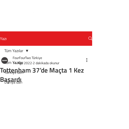
Yazı
Tüm Yazılar
FourFourTwo Türkiye
Tüm Yazılar
14 Ağu 2022
2 dakikada okunur
Tottenham 37’de Maçta 1 Kez
Türkiye'den
Başardı
Dünya'dan