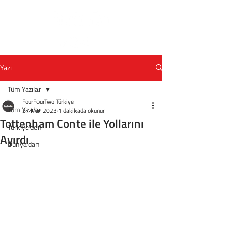
Yazı
Tüm Yazılar
FourFourTwo Türkiye
Tüm Yazılar
27 Mar 2023
1 dakikada okunur
Tottenham Conte ile Yollarını
Türkiye'den
Ayırdı
Dünya'dan