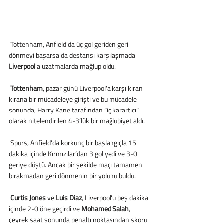
 Tottenham, Anfield'da üç gol geriden geri 
dönmeyi başarsa da destansı karşılaşmada 
Liverpool
'a uzatmalarda mağlup oldu.
Tottenham
, pazar günü Liverpool'a karşı kıran 
kırana bir mücadeleye girişti ve bu mücadele 
sonunda, Harry Kane tarafından “iç karartıcı” 
olarak nitelendirilen 4-3’lük bir mağlubiyet aldı.
 Spurs, Anfield'da korkunç bir başlangıçla 15 
dakika içinde Kırmızılar’dan 3 gol yedi ve 3-0 
geriye düştü. Ancak bir şekilde maçı tamamen 
bırakmadan geri dönmenin bir yolunu buldu.
 Curtis Jones
 ve
 Luis Diaz
, Liverpool'u beş dakika 
içinde 2-0 öne geçirdi ve 
Mohamed Salah
, 
çeyrek saat sonunda penaltı noktasından skoru 