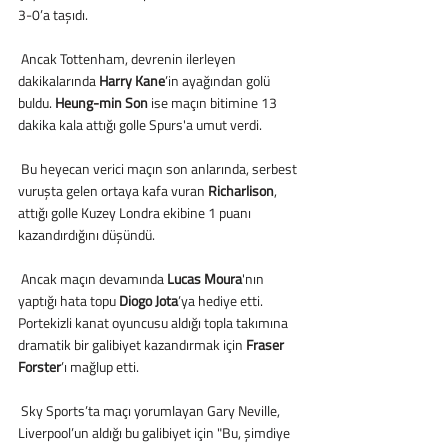
3-0’a taşıdı.
 Ancak Tottenham, devrenin ilerleyen 
dakikalarında 
Harry Kane
’in ayağından golü 
buldu. 
Heung-min Son
 ise maçın bitimine 13 
dakika kala attığı golle Spurs'a umut verdi.
 Bu heyecan verici maçın son anlarında, serbest 
vuruşta gelen ortaya kafa vuran 
Richarlison
, 
attığı golle Kuzey Londra ekibine 1 puanı 
kazandırdığını düşündü.
 Ancak maçın devamında 
Lucas Moura
'nın 
yaptığı hata topu 
Diogo Jota
’ya hediye etti. 
Portekizli kanat oyuncusu aldığı topla takımına 
dramatik bir galibiyet kazandırmak için
 Fraser 
Forster
’ı mağlup etti.
 Sky Sports’ta maçı yorumlayan Gary Neville, 
Liverpool’un aldığı bu galibiyet için "Bu, şimdiye 