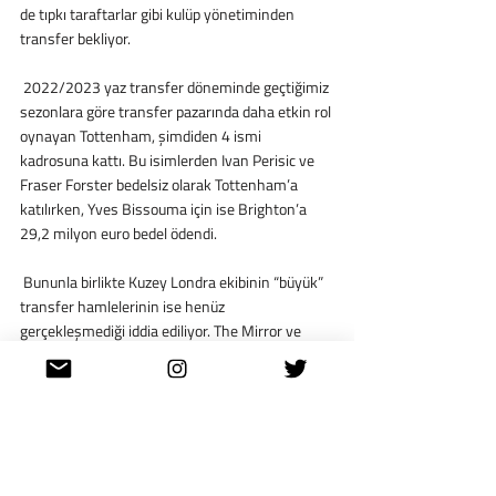
de tıpkı taraftarlar gibi kulüp yönetiminden 
transfer bekliyor.
 2022/2023 yaz transfer döneminde geçtiğimiz 
sezonlara göre transfer pazarında daha etkin rol 
oynayan Tottenham, şimdiden 4 ismi 
kadrosuna kattı. Bu isimlerden Ivan Perisic ve 
Fraser Forster bedelsiz olarak Tottenham’a 
katılırken, Yves Bissouma için ise Brighton’a 
29,2 milyon euro bedel ödendi.
 Bununla birlikte Kuzey Londra ekibinin “büyük” 
transfer hamlelerinin ise henüz 
gerçekleşmediği iddia ediliyor. The Mirror ve 
Daily Mail gazetelerinde yer alan haberlere göre 
Tottenham, Everton’ın Brezilyalı yıldızı 
Richarlison ile ilgileniyor.
 The Guardian’da Scott Murray imzalı haberde 
ise 
Antonio Conte
’nin Richarlison’un yanında 