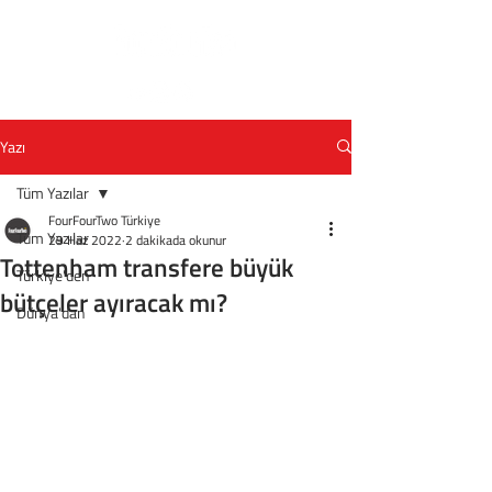
Yazı
Tüm Yazılar
FourFourTwo Türkiye
Tüm Yazılar
29 Haz 2022
2 dakikada okunur
Tottenham transfere büyük
Türkiye'den
bütçeler ayıracak mı?
Dünya'dan