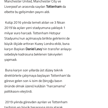
Manchester United, Manchester City ve 
Liverpool’un arasında sayılan 
Tottenham
 da 
elbette bu gelişimden payını aldı.
 Kulüp 2016 yılında temeli atılan ve 3 Nisan 
2019’da açılan yeni stadyumuna yaklaşık 1 
milyar euro harcadı. Tottenham Hotspur 
Stadyumu’nun açılmasıyla birlikte gelirlerini de 
büyük ölçüde arttıran Kuzey Londra ekibi, buna 
karşın Başkan 
Daniel Levy
’nin transfer anlayışı 
sebebiyle kadrosuna beklenen takviyeleri 
yapmadı.
 Buna karşın son yıllarda üst düzey teknik 
direktörlerle çalışmaya başlayan Tottenham’da 
göreve gelen son 4 isim de (birçoğu basın 
önünde olmak üzere) kulübün “harcamama” 
politikasını eleştirdi.
 2019 yılında görevden ayrılan ve Tottenham 
tarihinin en büyük başarısına imza atarak 