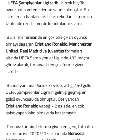
UEFA Şampiyonlar Ligi
 tarihi, birçok büyük 
oyuncunun yeteneklerine sahne olmuştur. Bu 
isimlerden bazıları, kırdıkları rekorlar ile turnuva 
tarihinde özel bir yerde konumlanmışlardır.
 Bu isimler arasında en çok öne çıkan oyuncu 
olmayı başaran 
Cristiano Ronaldo
, 
Manchester 
United
, 
Real Madrid
 ve 
Juventus
 formaları 
altında UEFA Şampiyonlar Ligi’nde 183 maçta 
görev alarak, turnuvada en çok forma giyen 
isimdir. 
 Bunun yanında Portekizli yıldız, attığı 140 golle 
UEFA Şampiyonlar Ligi’nin gelmiş geçmiş en 
golcü oyuncusu da olmuştur. Öte yandan 
Cristiano Ronaldo
 yaptığı 42 asistle, en çok 
asist yapan isim olmayı da başarmıştır.
 Turnuva tarihinde forma giyen en genç futbolcu 
rekorunu ise 2020/21 sezonunda 
Borussia 