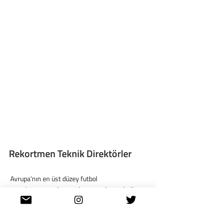
Rekortmen Teknik Direktörler
 Avrupa’nın en üst düzey futbol 
organizasyonunda en çok maça çıkan teknik 
direktörler listesinin zirvesinde 
Sir Alex 
Ferguson
 yer almaktadır (202). İskoç teknik 