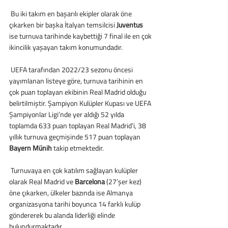
 Bu iki takım en başarılı ekipler olarak öne 
çıkarken bir başka İtalyan temsilcisi 
Juventus
ise turnuva tarihinde kaybettiği 7 final ile en çok 
ikincilik yaşayan takım konumundadır.
 UEFA tarafından 2022/23 sezonu öncesi 
yayımlanan listeye göre, turnuva tarihinin en 
çok puan toplayan ekibinin Real Madrid olduğu 
belirtilmiştir. Şampiyon Kulüpler Kupası ve UEFA 
Şampiyonlar Ligi’nde yer aldığı 52 yılda 
toplamda 633 puan toplayan Real Madrid’i, 38 
yıllık turnuva geçmişinde 517 puan toplayan 
Bayern Münih
 takip etmektedir.
 Turnuvaya en çok katılım sağlayan kulüpler 
olarak Real Madrid ve 
Barcelona
 (27’şer kez) 
öne çıkarken, ülkeler bazında ise Almanya 
organizasyona tarihi boyunca 14 farklı kulüp 
göndererek bu alanda liderliği elinde 
bulundurmaktadır.