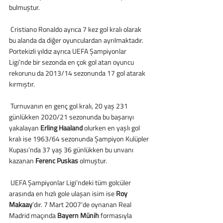
bulmuştur.
 Cristiano Ronaldo ayrıca 7 kez gol kralı olarak 
bu alanda da diğer oyunculardan ayrılmaktadır. 
Portekizli yıldız ayrıca UEFA Şampiyonlar 
Ligi’nde bir sezonda en çok gol atan oyuncu 
rekorunu da 2013/14 sezonunda 17 gol atarak 
kırmıştır.
 Turnuvanın en genç gol kralı, 20 yaş 231 
günlükken 2020/21 sezonunda bu başarıyı 
yakalayan 
Erling Haaland
 olurken en yaşlı gol 
kralı ise 1963/64 sezonunda Şampiyon Kulüpler 
Kupası’nda 37 yaş 36 günlükken bu unvanı 
kazanan 
Ferenc Puskas
 olmuştur.
 UEFA Şampiyonlar Ligi’ndeki tüm golcüler 
arasında en hızlı gole ulaşan isim ise 
Roy 
Makaay
’dır. 7 Mart 2007’de oynanan Real 
Madrid maçında 
Bayern Münih
 formasıyla 