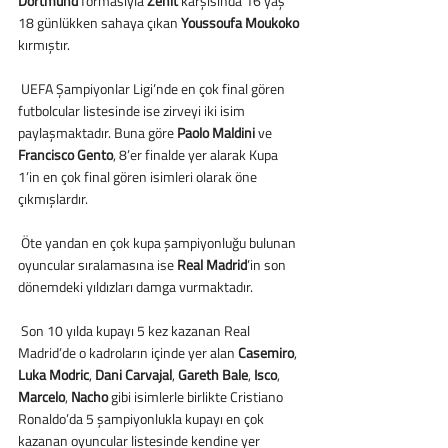
Dortmund
 formasıyla 
Zenit
 karşısında 16 yaş 
18 günlükken sahaya çıkan 
Youssoufa Moukoko
kırmıştır.
 UEFA Şampiyonlar Ligi’nde en çok final gören 
futbolcular listesinde ise zirveyi iki isim 
paylaşmaktadır. Buna göre 
Paolo Maldini
 ve 
Francisco Gento
, 8’er finalde yer alarak Kupa 
1’in en çok final gören isimleri olarak öne 
çıkmışlardır.
 Öte yandan en çok kupa şampiyonluğu bulunan 
oyuncular sıralamasına ise 
Real Madrid
’in son 
dönemdeki yıldızları damga vurmaktadır.
 Son 10 yılda kupayı 5 kez kazanan Real 
Madrid’de o kadroların içinde yer alan 
Casemiro
, 
Luka Modric
, 
Dani Carvajal
, 
Gareth Bale
, 
Isco
, 
Marcelo
, 
Nacho
 gibi isimlerle birlikte Cristiano 
Ronaldo’da 5 şampiyonlukla kupayı en çok 
kazanan oyuncular listesinde kendine yer 