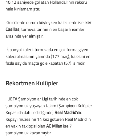
10,12 saniyede gol atan Hollandalı’nın rekoru 
hala kırılamamıştır.
 Golcülerde durum böyleyken kalecilerde ise 
Iker 
Casillas
, turnuva tarihinin en başarılı isimleri 
arasında yer almıştır.
 İspanyol kaleci, turnuvada en çok forma giyen 
kaleci olmasının yanında (177 maç), kalesini en 
fazla sayıda maçta gole kapatan (57) isimdir.
Rekortmen Kulüpler
  UEFA Şampiyonlar Ligi tarihinde en çok 
şampiyonluk yaşayan takım (Şampiyon Kulüpler 
Kupası da dahil edildiğinde) 
Real Madrid
’dir. 
Kupayı müzesine 14 kez götüren Real Madrid’in 
en yakın takipçisi olan 
AC Milan
 ise 7 
şampiyonluk kazanmıştır.